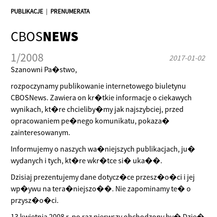
PUBLIKACJE
|
PRENUMERATA
CBOS
NEWS
1/2008
2017-01-02
Szanowni Pa�stwo,
rozpoczynamy publikowanie internetowego biuletynu
CBOSNews. Zawiera on kr�tkie informacje o ciekawych
wynikach, kt�re chcieliby�my jak najszybciej, przed
opracowaniem pe�nego komunikatu, pokaza�
zainteresowanym.
Informujemy o naszych wa�niejszych publikacjach, ju�
wydanych i tych, kt�re wkr�tce si� uka��.
Dzisiaj prezentujemy dane dotycz�ce przesz�o�ci i jej
wp�ywu na tera�niejszo��. Nie zapominamy te� o
przysz�o�ci.
13 kwietnia 2008 r. po raz pierwszy obchodzony by� Dzie�