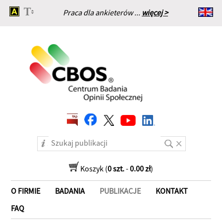
Praca dla ankieterów ...
więcej >
Strona główna
Koszyk (
0 szt.
-
0.00 zł
)
O FIRMIE
BADANIA
PUBLIKACJE
KONTAKT
FAQ