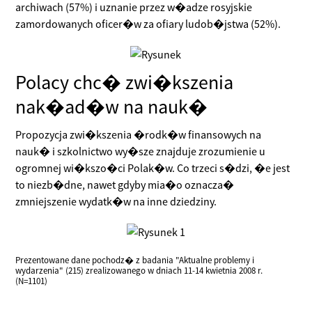
archiwach (57%) i uznanie przez w�adze rosyjskie
zamordowanych oficer�w za ofiary ludob�jstwa (52%).
Polacy chc� zwi�kszenia
nak�ad�w na nauk�
Propozycja zwi�kszenia �rodk�w finansowych na
nauk� i szkolnictwo wy�sze znajduje zrozumienie u
ogromnej wi�kszo�ci Polak�w. Co trzeci s�dzi, �e jest
to niezb�dne, nawet gdyby mia�o oznacza�
zmniejszenie wydatk�w na inne dziedziny.
Prezentowane dane pochodz� z badania "Aktualne problemy i
wydarzenia" (215) zrealizowanego w dniach 11-14 kwietnia 2008 r.
(N=1101)