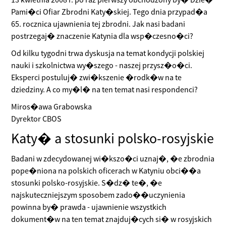
Pami�ci Ofiar Zbrodni Katy�skiej. Tego dnia przypad�a
65. rocznica ujawnienia tej zbrodni. Jak nasi badani
postrzegaj� znaczenie Katynia dla wsp�czesno�ci?
Od kilku tygodni trwa dyskusja na temat kondycji polskiej
nauki i szkolnictwa wy�szego - naszej przysz�o�ci.
Eksperci postuluj� zwi�kszenie �rodk�w na te
dziedziny. A co my�l� na ten temat nasi respondenci?
Miros�awa Grabowska
Dyrektor CBOS
Katy� a stosunki polsko-rosyjskie
Badani w zdecydowanej wi�kszo�ci uznaj�, �e zbrodnia
pope�niona na polskich oficerach w Katyniu obci��a
stosunki polsko-rosyjskie. S�dz� te�, �e
najskuteczniejszym sposobem zado��uczynienia
powinna by� prawda - ujawnienie wszystkich
dokument�w na ten temat znajduj�cych si� w rosyjskich