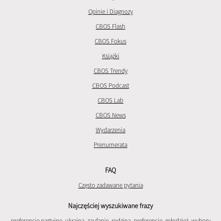
Opinie i Diagnozy
CBOS Flash
CBOS Fokus
Książki
CBOS Trendy
CBOS Podcast
CBOS Lab
CBOS News
Wydarzenia
Prenumerata
FAQ
Często zadawane pytania
Najczęściej wyszukiwane frazy
preferencje partyjne
,
ukraina
,
zaufanie
,
rodzina
,
preferencje
,
młodzież
,
wybory