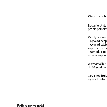
Więcej na t
Badanie „Aktu
próbie pełnole
Każdy respond
– wywiad bezpo
– wywiad telef
zapowiednim 
– samodzielne 
w liście zapo
We wszystkich 
do 10 grudnia 
CBOS realizuj
wywiadów bezpo
Polityka prywatności