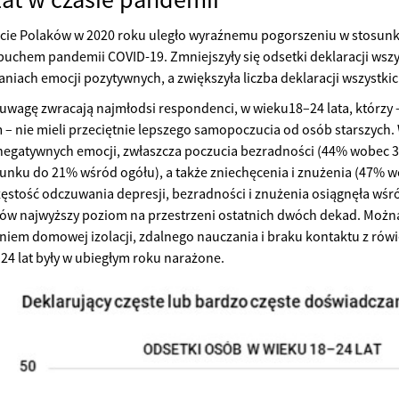
ie Polaków w 2020 roku uległo wyraźnemu pogorszeniu w stosunk
buchem pandemii COVID-19. Zmniejszyły się odsetki deklaracji wsz
aniach emocji pozytywnych, a zwiększyła liczba deklaracji wszystk
uwagę zwracają najmłodsi respondenci, w wieku18–24 lata, którzy –
– nie mieli przeciętnie lepszego samopoczucia od osób starszych. 
negatywnych emocji, zwłaszcza poczucia bezradności (44% wobec 3
unku do 21% wśród ogółu), a także zniechęcenia i znużenia (47% 
zęstość odczuwania depresji, bezradności i znużenia osiągnęła wś
w najwyższy poziom na przestrzeni ostatnich dwóch dekad. Można
iem domowej izolacji, zdalnego nauczania i braku kontaktu z rówi
24 lat były w ubiegłym roku narażone.