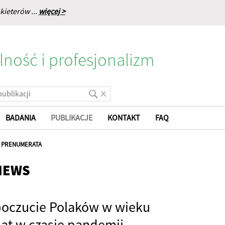
kieterów ...
więcej >
lność i profesjonalizm
BADANIA
PUBLIKACJE
KONTAKT
FAQ
|
PRENUMERATA
NEWS
oczucie Polaków w wieku
lat w czasie pandemii