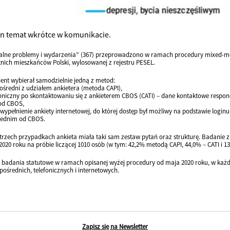
en temat wkrótce w komunikacie.
alne problemy i wydarzenia” (367) przeprowadzono w ramach procedury mixed-mo
tnich mieszkańców Polski, wylosowanej z rejestru PESEL.
ent wybierał samodzielnie jedną z metod:
średni z udziałem ankietera (metoda CAPI),
oniczny po skontaktowaniu się z ankieterem CBOS (CATI) – dane kontaktowe respon
od CBOS,
wypełnienie ankiety internetowej, do której dostęp był możliwy na podstawie login
wiednim od CBOS.
trzech przypadkach ankieta miała taki sam zestaw pytań oraz strukturę. Badanie 
2020 roku na próbie liczącej 1010 osób (w tym: 42,2% metodą CAPI, 44,0% – CATI i 1
e badania statutowe w ramach opisanej wyżej procedury od maja 2020 roku, w ka
średnich, telefonicznych i internetowych.
Zapisz się na Newsletter