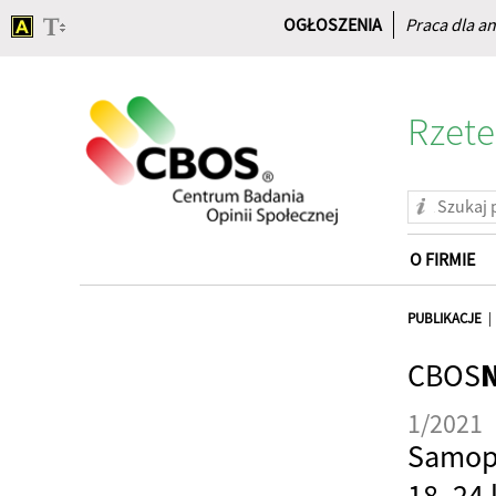
OGŁOSZENIA
Praca dla an
Rzete
O FIRMIE
Strona
główna
PUBLIKACJE
CBOS
1/2021
Samop
18–24 