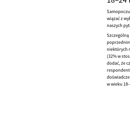
Samopoczuc
wiązać z wy
naszych pyt
Szczególną 
poprzednim 
niektórych 
(32% w stos
dodać, że c
respondentó
doświadczen
w wieku 18–