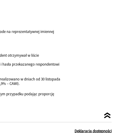
de na reprezentatywnej imiennej
dent otrzymywał w liście
u i hasła przekazanego respondentowi
zrealizowano w dniach od 30 listopada
3,9% – CAWI).
żdym przypadku podając proporcję
Deklaracja dostępności