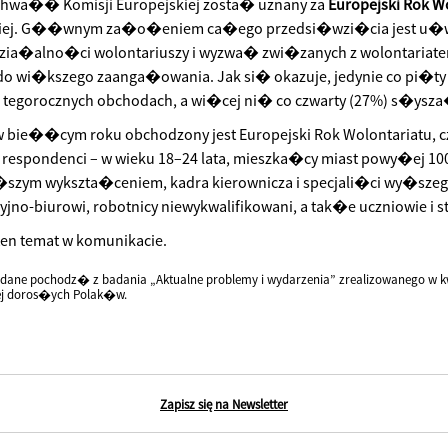
chwa�� Komisji Europejskiej zosta� uznany za
Europejski Rok W
kiej. G��wnym za�o�eniem ca�ego przedsi�wzi�cia jest u�
dzia�alno�ci wolontariuszy i wyzwa� zwi�zanych z wolontariat
 do wi�kszego zaanga�owania. Jak si� okazuje, jedynie co pi�t
tegorocznych obchodach, a wi�cej ni� co czwarty (27%) s�ysza� 
 bie��cym roku obchodzony jest Europejski Rok Wolontariatu, c
espondenci – w wieku 18–24 lata, mieszka�cy miast powy�ej 100
�szym wykszta�ceniem, kadra kierownicza i specjali�ci wy�szego
yjno-biurowi, robotnicy niewykwalifikowani, a tak�e uczniowie i s
en temat w komunikacie.
dane pochodz� z badania „Aktualne problemy i wydarzenia” zrealizowanego w kw
ej doros�ych Polak�w.
Zapisz się na Newsletter