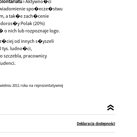
olontariatu
i Aktywno�ci
wiadomienie spo�ecze�stwu
em, a tak�e zach�cenie
y doros�y Polak (20%)
o nich lub rozpoznaje logo.
z�ciej od innych s�yszeli
 tys. ludno�ci,
 szczebla, pracownicy
tudenci.
ietniu 2011 roku na reprezentatywnej
Deklaracja dostępności