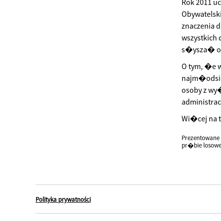
Rok 2011 u
Obywatels
znaczenia 
wszystkich
s�ysza� o 
O tym, �e w
najm�odsi r
osoby z wy
administrac
Wi�cej na t
Prezentowane 
pr�bie losow
Polityka prywatności