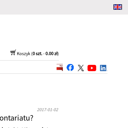
Koszyk (
0 szt.
-
0.00 zł
)
2017-01-02
ontariatu?