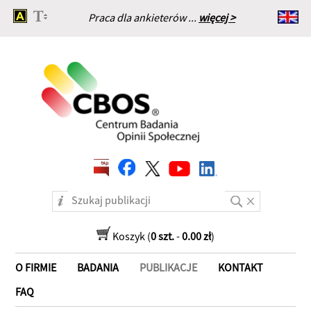
Praca dla ankieterów ...
więcej >
Strona główna
Koszyk (
0 szt.
-
0.00 zł
)
O FIRMIE
BADANIA
PUBLIKACJE
KONTAKT
FAQ