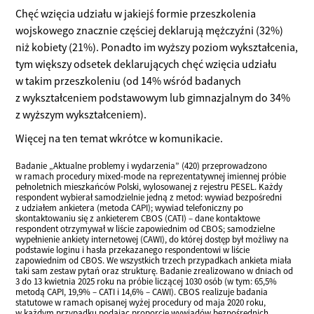
Chęć wzięcia udziału w jakiejś formie przeszkolenia
wojskowego znacznie częściej deklarują mężczyźni (32%)
niż kobiety (21%). Ponadto im wyższy poziom wykształcenia,
tym większy odsetek deklarujących chęć wzięcia udziału
w takim przeszkoleniu (od 14% wśród badanych
z wykształceniem podstawowym lub gimnazjalnym do 34%
z wyższym wykształceniem).
Więcej na ten temat wkrótce w komunikacie.
Badanie „Aktualne problemy i wydarzenia” (420) przeprowadzono
w ramach procedury mixed-mode na reprezentatywnej imiennej próbie
pełnoletnich mieszkańców Polski, wylosowanej z rejestru PESEL. Każdy
respondent wybierał samodzielnie jedną z metod: wywiad bezpośredni
z udziałem ankietera (metoda CAPI); wywiad telefoniczny po
skontaktowaniu się z ankieterem CBOS (CATI) – dane kontaktowe
respondent otrzymywał w liście zapowiednim od CBOS; samodzielne
wypełnienie ankiety internetowej (CAWI), do której dostęp był możliwy na
podstawie loginu i hasła przekazanego respondentowi w liście
zapowiednim od CBOS. We wszystkich trzech przypadkach ankieta miała
taki sam zestaw pytań oraz strukturę. Badanie zrealizowano w dniach od
3 do 13 kwietnia 2025 roku na próbie liczącej 1030 osób (w tym: 65,5%
metodą CAPI, 19,9% – CATI i 14,6% – CAWI). CBOS realizuje badania
statutowe w ramach opisanej wyżej procedury od maja 2020 roku,
w każdym przypadku podając proporcję wywiadów bezpośrednich,