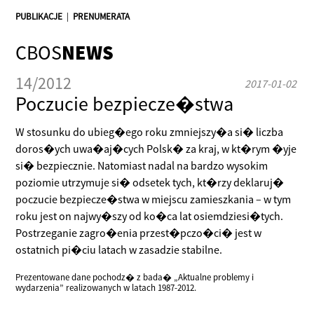
PUBLIKACJE
|
PRENUMERATA
CBOS
NEWS
14/2012
2017-01-02
Poczucie bezpiecze�stwa
W stosunku do ubieg�ego roku zmniejszy�a si� liczba
doros�ych uwa�aj�cych Polsk� za kraj, w kt�rym �yje
si� bezpiecznie. Natomiast nadal na bardzo wysokim
poziomie utrzymuje si� odsetek tych, kt�rzy deklaruj�
poczucie bezpiecze�stwa w miejscu zamieszkania – w tym
roku jest on najwy�szy od ko�ca lat osiemdziesi�tych.
Postrzeganie zagro�enia przest�pczo�ci� jest w
ostatnich pi�ciu latach w zasadzie stabilne.
Prezentowane dane pochodz� z bada� „Aktualne problemy i
wydarzenia” realizowanych w latach 1987-2012.