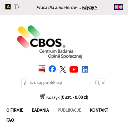
Praca dla ankieterów ...
więcej >
Strona główna
Koszyk (
0 szt.
-
0.00 zł
)
O FIRMIE
BADANIA
PUBLIKACJE
KONTAKT
FAQ