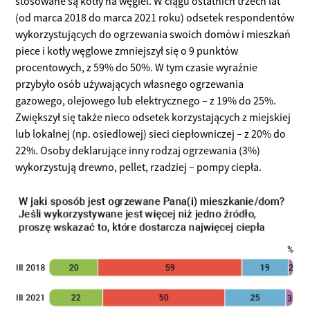
stosowane są kotły na węgiel. W ciągu ostatnich trzech lat
(od marca 2018 do marca 2021 roku) odsetek respondentów
wykorzystujących do ogrzewania swoich domów i mieszkań
piece i kotły węglowe zmniejszył się o 9 punktów
procentowych, z 59% do 50%. W tym czasie wyraźnie
przybyło osób używających własnego ogrzewania
gazowego, olejowego lub elektrycznego – z 19% do 25%.
Zwiększył się także nieco odsetek korzystających z miejskiej
lub lokalnej (np. osiedlowej) sieci ciepłowniczej – z 20% do
22%. Osoby deklarujące inny rodzaj ogrzewania (3%)
wykorzystują drewno, pellet, rzadziej – pompy ciepła.