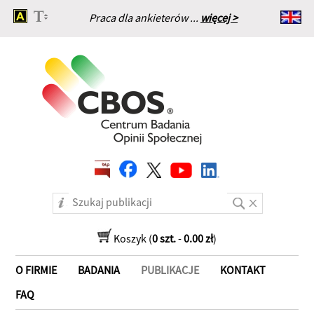
Praca dla ankieterów ...
więcej >
Strona główna
Koszyk (
0 szt.
-
0.00 zł
)
O FIRMIE
BADANIA
PUBLIKACJE
KONTAKT
FAQ