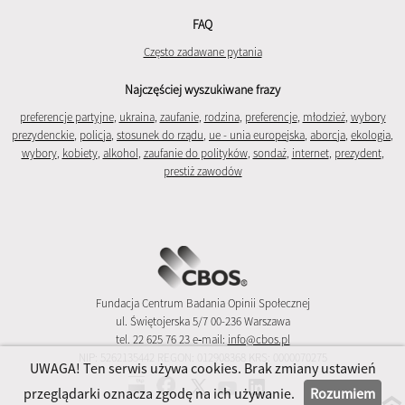
FAQ
Często zadawane pytania
Najczęściej wyszukiwane frazy
preferencje partyjne
,
ukraina
,
zaufanie
,
rodzina
,
preferencje
,
młodzież
,
wybory
prezydenckie
,
policja
,
stosunek do rządu
,
ue - unia europejska
,
aborcja
,
ekologia
,
wybory
,
kobiety
,
alkohol
,
zaufanie do polityków
,
sondaż
,
internet
,
prezydent
,
prestiż zawodów
Fundacja Centrum Badania Opinii Społecznej
ul. Świętojerska 5/7 00-236 Warszawa
tel. 22 625 76 23 e‑mail:
info@cbos.pl
NIP: 5262135442 REGON: 012908368 KRS: 0000070275
UWAGA! Ten serwis używa cookies. Brak zmiany ustawień
przeglądarki oznacza zgodę na ich używanie.
Rozumiem