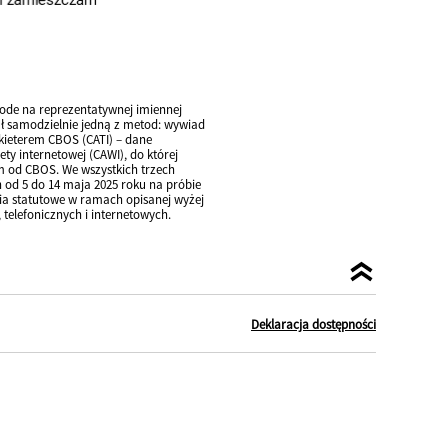
de na reprezentatywnej imiennej
ał samodzielnie jedną z metod: wywiad
nkieterem CBOS (CATI) – dane
y internetowej (CAWI), do której
m od CBOS. We wszystkich trzech
 od 5 do 14 maja 2025 roku na próbie
nia statutowe w ramach opisanej wyżej
elefonicznych i internetowych.
Deklaracja dostępności