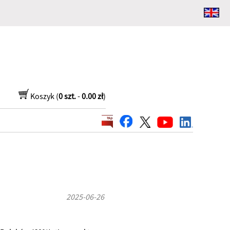
Koszyk (
0 szt.
-
0.00 zł
)
2025-06-26