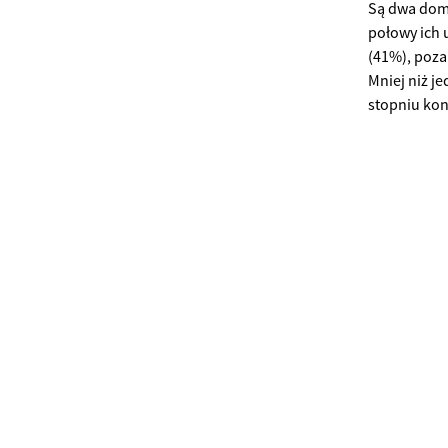
Są dwa domi
połowy ich 
(41%), poza
Mniej niż j
stopniu kon