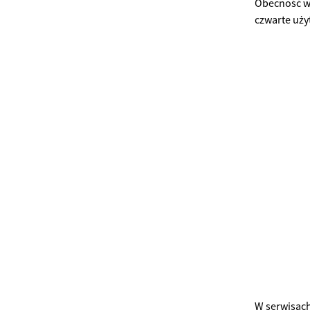
Obecność w 
czwarte uży
W serwisach