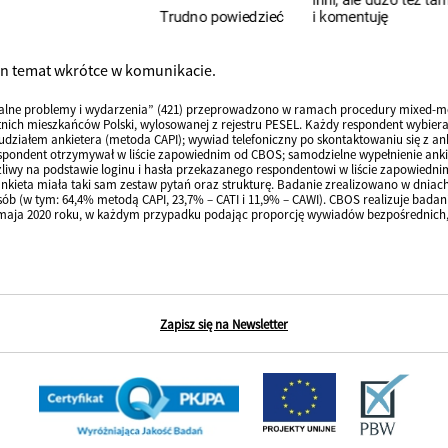
en temat wkrótce w komunikacie.
alne problemy i wydarzenia” (421) przeprowadzono w ramach procedury mixed-mo
tnich mieszkańców Polski, wylosowanej z rejestru PESEL. Każdy respondent wybier
udziałem ankietera (metoda CAPI); wywiad telefoniczny po skontaktowaniu się z a
pondent otrzymywał w liście zapowiednim od CBOS; samodzielne wypełnienie ankiet
liwy na podstawie loginu i hasła przekazanego respondentowi w liście zapowiedni
kieta miała taki sam zestaw pytań oraz strukturę. Badanie zrealizowano w dniach
osób (w tym: 64,4% metodą CAPI, 23,7% – CATI i 11,9% – CAWI). CBOS realizuje bada
maja 2020 roku, w każdym przypadku podając proporcję wywiadów bezpośrednich, t
Zapisz się na Newsletter