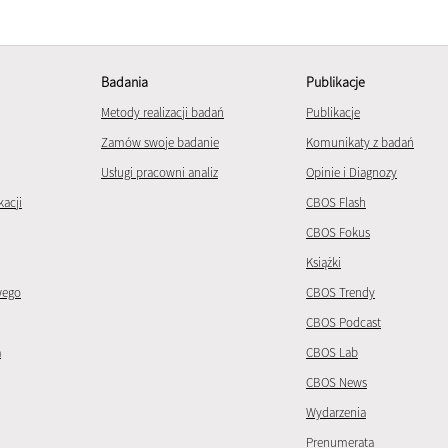
Badania
Publikacje
Metody realizacji badań
Publikacje
Zamów swoje badanie
Komunikaty z badań
Usługi pracowni analiz
Opinie i Diagnozy
kacji
CBOS Flash
CBOS Fokus
Książki
wego
CBOS Trendy
CBOS Podcast
a
CBOS Lab
CBOS News
Wydarzenia
Prenumerata