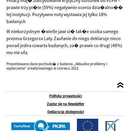
Polacy maj� zdecydowanie krytyczny stosunek do PZPN –
prawie trzy pi�te (59%) negatywnie ocenia dzia�alno��
tej instytucji. Pozytywne noty wystawia jej tylko 18%
badanych
W niekorzystnym �wietle jawi si� tak�e osoba samego
prezesa Grzegorza Laty. Zaufanie do niego deklaruje nieco
ponad jedna czwarta badanych, za� prawie co drugi (48%)
mu nie ufa.
Prezentowane dane pochodz� z badania „Aktualne problemy i
wydarzenia” zrealizowanego w czerwcu 2012.
Polityka prywatności
Zapisz się na Newsletter
Deklaracja dostępności