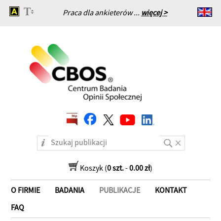
Praca dla ankieterów ...
więcej >
Strona główna
Koszyk (
0 szt.
-
0.00 zł
)
O FIRMIE
BADANIA
PUBLIKACJE
KONTAKT
FAQ