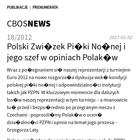
PUBLIKACJE
|
PRENUMERATA
CBOS
NEWS
18/2012
2017-01-02
Polski Zwi�zek Pi�ki No�nej i
jego szef w opiniach Polak�w
Wraz z po�egnaniem si� naszej reprezentacji z turniejem
Euro 2012 na nowo rozgorza�a dyskusja wok� kondycji
polskiej pi�ki no�nej i odpowiedzialno�ci instytucji
takich jak PZPN. W kluczowym momencie dla dalszych
los�w naszej reprezentacji w tym turnieju – a mianowicie
tu� przed i bezpo�rednio po przegranym meczu z
Czechami - poprosili�my Polak�w o ocen�
dzia�alno�ci PZPN i opinie na temat jego prezesa –
Grzegorza Laty.