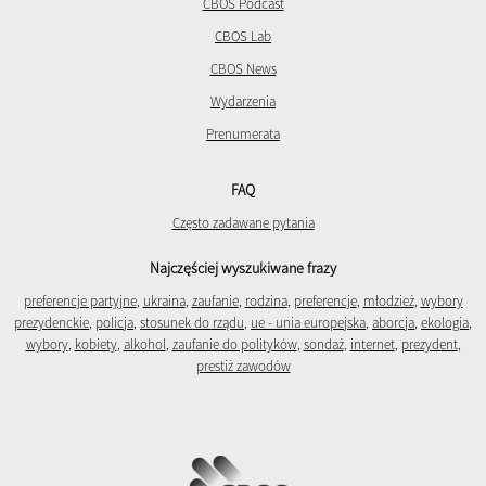
CBOS Podcast
CBOS Lab
CBOS News
Wydarzenia
Prenumerata
FAQ
Często zadawane pytania
Najczęściej wyszukiwane frazy
preferencje partyjne
,
ukraina
,
zaufanie
,
rodzina
,
preferencje
,
młodzież
,
wybory
prezydenckie
,
policja
,
stosunek do rządu
,
ue - unia europejska
,
aborcja
,
ekologia
,
wybory
,
kobiety
,
alkohol
,
zaufanie do polityków
,
sondaż
,
internet
,
prezydent
,
prestiż zawodów