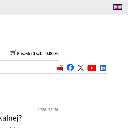
Koszyk (
0 szt.
-
0.00 zł
)
2026-07-06
kalnej?