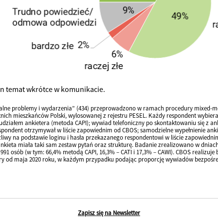
en temat wkrótce w komunikacie.
alne problemy i wydarzenia” (434) przeprowadzono w ramach procedury mixed-mo
tnich mieszkańców Polski, wylosowanej z rejestru PESEL. Każdy respondent wybier
udziałem ankietera (metoda CAPI); wywiad telefoniczny po skontaktowaniu się z a
pondent otrzymywał w liście zapowiednim od CBOS; samodzielne wypełnienie ankiet
liwy na podstawie loginu i hasła przekazanego respondentowi w liście zapowiedni
kieta miała taki sam zestaw pytań oraz strukturę. Badanie zrealizowano w dniach
j 991 osób (w tym: 66,4% metodą CAPI, 16,3% – CATI i 17,3% – CAWI). CBOS realizuj
ry od maja 2020 roku, w każdym przypadku podając proporcję wywiadów bezpośredn
Zapisz się na Newsletter