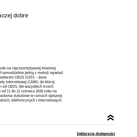
de na reprezentatywnej imiennej
ał samodzielnie jedną z metod: wywiad
nkieterem CBOS (CATI) – dane
y internetowej (CAWI), do której
m od CBOS. We wszystkich trzech
 od 11 do 21 czerwca 2026 roku na
e badania statutowe w ramach opisanej
ich, telefonicznych i internetowych.
Deklaracja dostępności