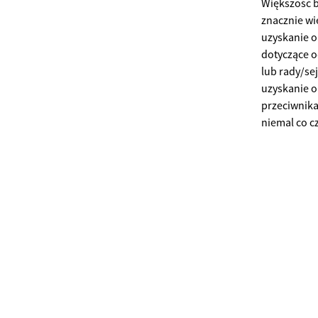
Większość b
znacznie wi
uzyskanie o
dotyczące o
lub rady/se
uzyskanie o
przeciwnika
niemal co c