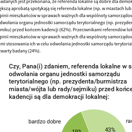
adanych jest przekonana, że referenda lokalne są dobre dla demokr
ększą aprobatą spotykają się referenda lokalne (np. w miastach lu
pinii mieszkańców w sprawach ważnych dla wspólnoty samorządowe
dwołania organu jednostki samorządu terytorialnego (np. prezyde
jmiku) przed końcem kadencji (62%). Przeciwnikami referendów lo
pinii mieszkańców w sprawach ważnych dla wspólnoty samorządow
mi stosowania ich w celu odwołania jednostki samorządu terytori
zwarty badany (24%).