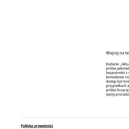
Więcej na t
Badanie „Aktu
próbie pełnole
bezpośredni z 
kontaktowe res
dostęp był moż
przypadkach an
próbie liczące
wyżej procedu
Polityka prywatności