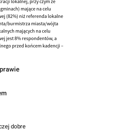
acji lokalnej, przy czym ze
b gminach) mające na celu
j (82%) niż referenda lokalne
nta/burmistrza miasta/wójta
kalnych mających na celu
ej jest 8% respondentów, a
alnego przed końcem kadencji –