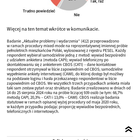
Więcej na ten temat wkrótce w komunikacie.
Badanie „Aktualne problemy i wydarzenia” (412) przeprowadzono
w ramach procedury mixed-mode na reprezentatywnej imiennej próbie
pełnoletnich mieszkańców Polski, wylosowanej z rejestru PESEL. Każdy
respondent wybierał samodzielnie jedną z metod: wywiad bezpośredni
z udziałem ankietera (metoda CAPI); wywiad telefoniczny po
skontaktowaniu się z ankieterem CBOS (CATI) – dane kontaktowe
respondent otrzymywał w liście zapowiednim od CBOS; samodzielne
wypełnienie ankiety internetowej (CAWI), do której dostęp był możliwy
na podstawie loginu i hasła przekazanego respondentowi w liście
zapowiednim od CBOS. We wszystkich trzech przypadkach ankieta miała
taki sam zestaw pytań oraz strukturę. Badanie zrealizowano w dniach od
14 do 25 sierpnia 2024 roku na próbie liczącej 939 osób (w tym: 66,7%
metodą CAPI, 20,3% – CATI i 13,0% – CAWI). CBOS realizuje badania
statutowe w ramach opisanej wyżej procedury od maja 2020 roku,
w każdym przypadku podając proporcję wywiadów bezpośrednich,
telefonicznych i internetowych.