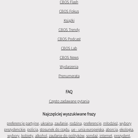
CBOS Flash
CBOS Fokus
Książki
CBOS Trendy
CBOS Podcast
CBOS Lab
CBOS News
Wydarzenia
Prenumerata
FAQ
Często zadawane pytania
Najczęściej wyszukiwane frazy
preferencje partyjne
,
ukraina
,
zaufanie
,
rodzina
,
preferencje
,
młodzież
,
wybory
prezydenckie
,
policja
,
stosunek do rządu
,
ue - unia europejska
,
aborcja
,
ekologia
,
wybory
,
kobiety
,
alkohol
,
zaufanie do polityków
,
sondaż
,
internet
,
prezydent
,