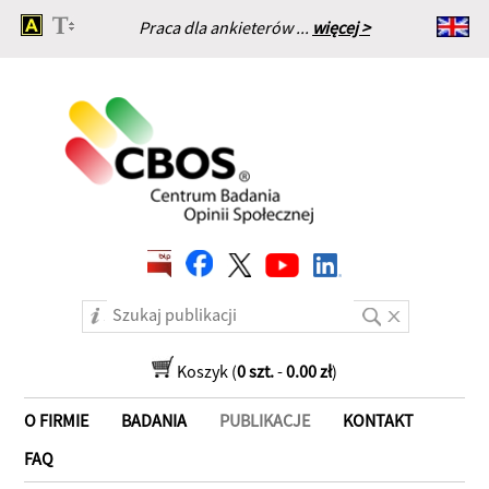
Praca dla ankieterów ...
więcej >
Strona główna
Koszyk (
0 szt.
-
0.00 zł
)
O FIRMIE
BADANIA
PUBLIKACJE
KONTAKT
FAQ