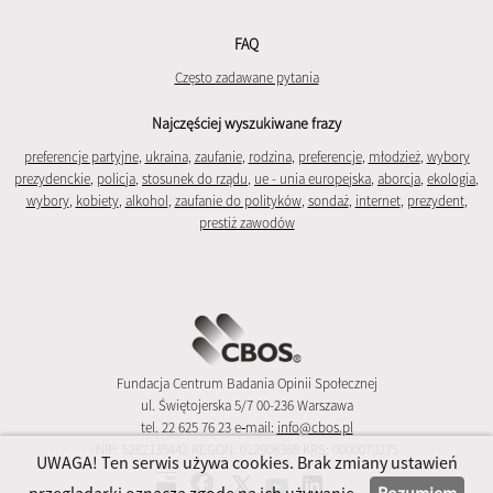
FAQ
Często zadawane pytania
Najczęściej wyszukiwane frazy
preferencje partyjne
,
ukraina
,
zaufanie
,
rodzina
,
preferencje
,
młodzież
,
wybory
prezydenckie
,
policja
,
stosunek do rządu
,
ue - unia europejska
,
aborcja
,
ekologia
,
wybory
,
kobiety
,
alkohol
,
zaufanie do polityków
,
sondaż
,
internet
,
prezydent
,
prestiż zawodów
Fundacja Centrum Badania Opinii Społecznej
ul. Świętojerska 5/7 00-236 Warszawa
tel. 22 625 76 23 e‑mail:
info@cbos.pl
NIP: 5262135442 REGON: 012908368 KRS: 0000070275
UWAGA! Ten serwis używa cookies. Brak zmiany ustawień