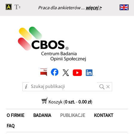
Praca dla ankieterów ...
więcej >
Strona główna
Koszyk (
0 szt.
-
0.00 zł
)
O FIRMIE
BADANIA
PUBLIKACJE
KONTAKT
FAQ