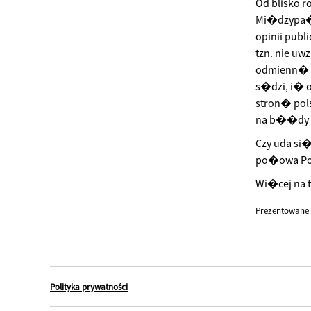
Od blisko r
Mi�dzypa�st
opinii publ
tzn. nie uw
odmienn� o
s�dzi, i� 
stron� pol
na b��dy 
Czy uda si
po�owa Pol
Wi�cej na t
Prezentowane 
Polityka prywatności