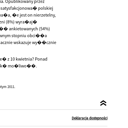
nia. Opublikowany przez
usatysfakcjonowa� polskiej
a�a, �e jest on nierzetelny,
iczni (8%) wyra�aj�
o�� ankietowanych (54%)
�wnym stopniu obci��a
nacznie wskazuje wy��cznie
� z 10 kwietnia? Ponad
 w tak� mo�liwo��.
tym 2011.
Deklaracja dostępności