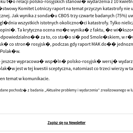
oku t�o relacji polsko-rosyjskich stanowi� wydarzenia z 10 kwiet
wowy Komitet Lotniczy raport na temat przyczyn katastrofy nie 
icznej. Jak wynika z sonda�u CBOS trzy czwarte badanych (75%) uw
zgl�dnia wszystkich istotnych okoliczno�ci katastrofy. Tylko niel
pini�. Ta krytyczna ocena mo�e wynika� z faktu, �e wi�ksz
odpowiedzialno�� za to, co sta�o si� pod Smole�skiem, w r
sk� co stron� rosyjsk�, podczas gdy raport MAK do�� jednoz
Polak�w.
� jeszcze wypracowa� wsp�ln� polsko-rosyjsk� wersj� wydarze
ak�w jest w tej kwestii sceptyczna, natomiast co trzeci wierzy
en temat w komunikacie.
dane pochodz� z badania „Aktualne problemy i wydarzenia” zrealizowanego w lu
Zapisz się na Newsletter