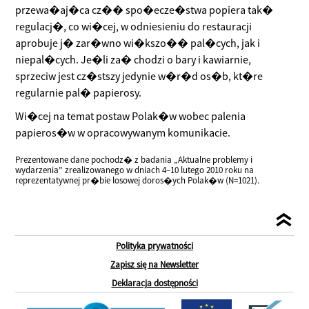
przewa�aj�ca cz�� spo�ecze�stwa popiera tak�
regulacj�, co wi�cej, w odniesieniu do restauracji
aprobuje j� zar�wno wi�kszo�� pal�cych, jak i
niepal�cych. Je�li za� chodzi o bary i kawiarnie,
sprzeciw jest cz�stszy jedynie w�r�d os�b, kt�re
regularnie pal� papierosy.
Wi�cej na temat postaw Polak�w wobec palenia
papieros�w w opracowywanym komunikacie.
Prezentowane dane pochodz� z badania „Aktualne problemy i
wydarzenia” zrealizowanego w dniach 4–10 lutego 2010 roku na
reprezentatywnej pr�bie losowej doros�ych Polak�w (N=1021).
Polityka prywatności
Zapisz się na Newsletter
Deklaracja dostępności