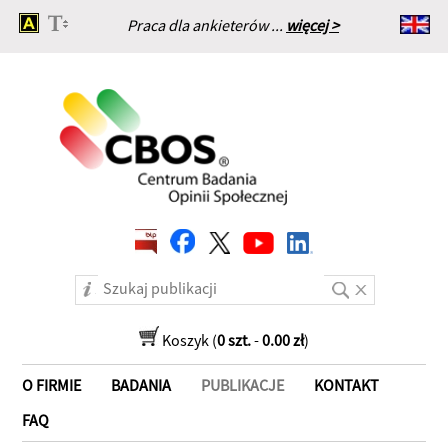
Praca dla ankieterów ...
więcej >
Strona główna
Koszyk (
0 szt.
-
0.00 zł
)
O FIRMIE
BADANIA
PUBLIKACJE
KONTAKT
FAQ