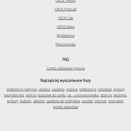
CBOS Trendy
CBOS Podcast
CBOS Lab
CBOS News
Wydarzenia
Prenumerata
FAQ
Często zadawane pytania
Najczęściej wyszukiwane frazy
preferencje partyjne
,
ukraina
,
zaufanie
,
rodzina
,
preferencje
,
młodzież
,
wybory
prezydenckie
,
policja
,
stosunek do rządu
,
ue - unia europejska
,
aborcja
,
ekologia
,
wybory
,
kobiety
,
alkohol
,
zaufanie do polityków
,
sondaż
,
internet
,
prezydent
,
prestiż zawodów