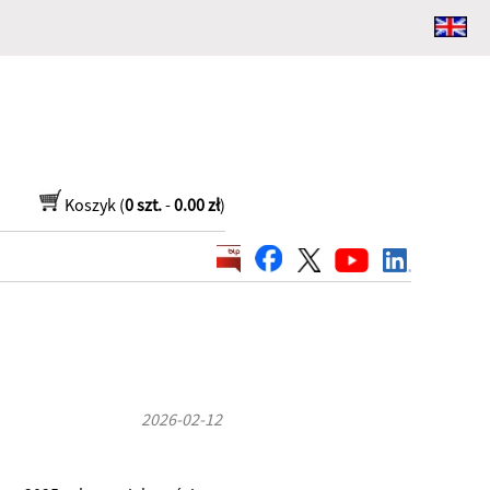
Koszyk (
0 szt.
-
0.00 zł
)
2026-02-12