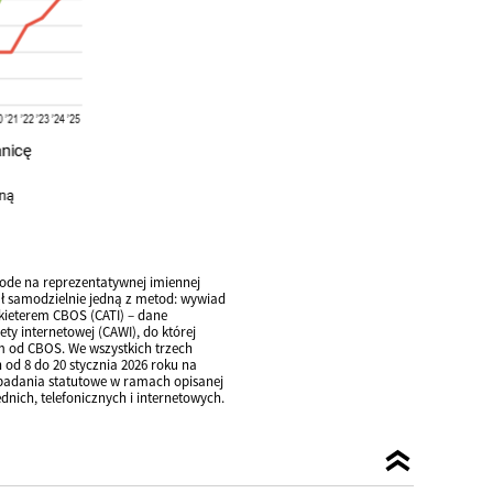
de na reprezentatywnej imiennej
ał samodzielnie jedną z metod: wywiad
nkieterem CBOS (CATI) – dane
y internetowej (CAWI), do której
m od CBOS. We wszystkich trzech
od 8 do 20 stycznia 2026 roku na
e badania statutowe w ramach opisanej
ich, telefonicznych i internetowych.