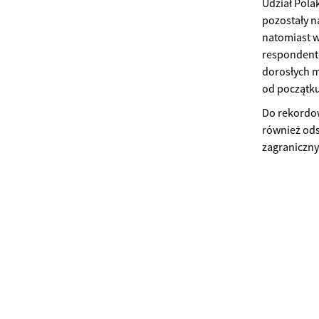
Udział Pola
pozostały 
natomiast 
respondentó
dorosłych m
od początku
Do rekordo
również ods
zagraniczny