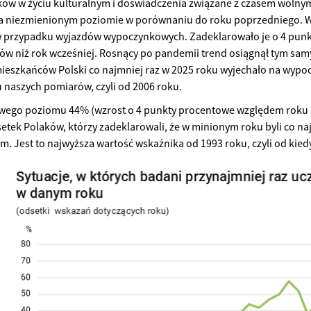
ków w życiu kulturalnym i doświadczenia związane z czasem wolny
na niezmienionym poziomie w porównaniu do roku poprzedniego. W
w przypadku wyjazdów wypoczynkowych. Zadeklarowało je o 4 punk
w niż rok wcześniej. Rosnący po pandemii trend osiągnął tym s
ieszkańców Polski co najmniej raz w 2025 roku wyjechało na wypoc
 naszych pomiarów, czyli od 2006 roku.
wego poziomu 44% (wzrost o 4 punkty procentowe względem roku p
etek Polaków, którzy zadeklarowali, że w minionym roku byli co na
m. Jest to najwyższa wartość wskaźnika od 1993 roku, czyli od kiedy