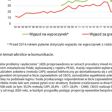
en temat wkrótce w komunikacie.
alne problemy i wydarzenia” (429) przeprowadzono w ramach procedury mixed-mo
tnich mieszkańców Polski, wylosowanej z rejestru PESEL. Każdy respondent wybier
udziałem ankietera (metoda CAPI); wywiad telefoniczny po skontaktowaniu się z a
pondent otrzymywał w liście zapowiednim od CBOS; samodzielne wypełnienie ankiet
liwy na podstawie loginu i hasła przekazanego respondentowi w liście zapowiedni
kieta miała taki sam zestaw pytań oraz strukturę. Badanie zrealizowano w dniach 
j 938 osób (w tym: 55,5% metodą CAPI, 26,4% – CATI i 18,0% – CAWI). CBOS realizuj
ry od maja 2020 roku, w każdym przypadku podając proporcję wywiadów bezpośredn