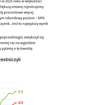
m w 2025 roku w większości
iększą zmianę rejestrujemy
ty procentowe więcej
amym rekordowy poziom – 64%
zynek. Jest to najwyższy wynik
oprzedniego) zwiększył się
jmniej raz na wyjeździe
 pytamy o tę kwestię.