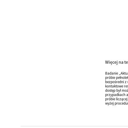
Więcej na t
Badanie „Aktu
próbie pełnole
bezpośredni z 
kontaktowe res
dostęp był moż
przypadkach an
próbie liczące
wyżej procedu