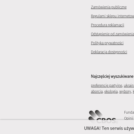
Zamówienia publiczne
Regulami sklepu interneto
Procedura reklamacji
Odstąpienie od zamówieni
Polityka prywatności
Deklaracja dostępności
Najczęściej wyszukiwane 
preferencje partyjne
,
ukrain
aborcja
,
ekologia
,
wybory
,
Funda
Opinii
UWAGA! Ten serwis używa