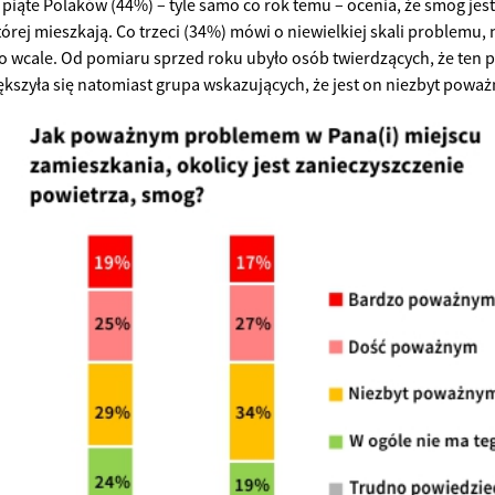
piąte Polaków (44%) – tyle samo co rok temu – ocenia, że smog 
tórej mieszkają. Co trzeci (34%) mówi o niewielkiej skali problemu, 
o wcale. Od pomiaru sprzed roku ubyło osób twierdzących, że ten pr
iększyła się natomiast grupa wskazujących, że jest on niezbyt poważ