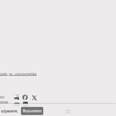
rządu
,
ue - unia europejska
,
5442
908368
0275
h używanie.
Rozumiem