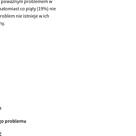
jest poważnym problemem w
natomiast co piąty (19%) nie
oblem nie istnieje w ich
ny.