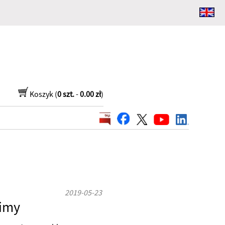
Koszyk (
0 szt.
-
0.00 zł
)
2019-05-23
zimy