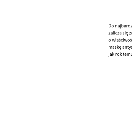
Do najbard
zalicza się
o właściwoś
maskę anty
jak rok tem