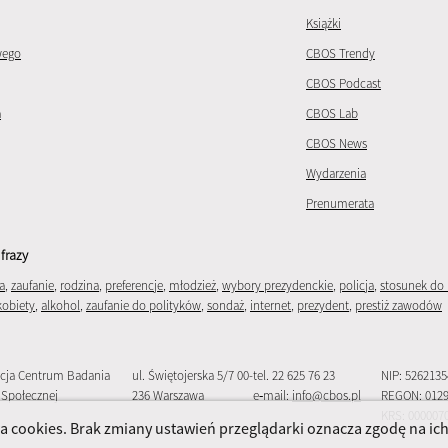
Książki
wego
CBOS Trendy
CBOS Podcast
a
CBOS Lab
CBOS News
Wydarzenia
Prenumerata
frazy
a
,
zaufanie
,
rodzina
,
preferencje
,
młodzież
,
wybory prezydenckie
,
policja
,
stosunek do 
kobiety
,
alkohol
,
zaufanie do polityków
,
sondaż
,
internet
,
prezydent
,
prestiż zawodów
cja Centrum Badania
ul. Świętojerska 5/7 00-
tel. 22 625 76 23
NIP: 526213
 Społecznej
236 Warszawa
e‑mail:
info@cbos.pl
REGON: 012
KRS: 000007
 cookies. Brak zmiany ustawień przeglądarki oznacza zgodę na ic