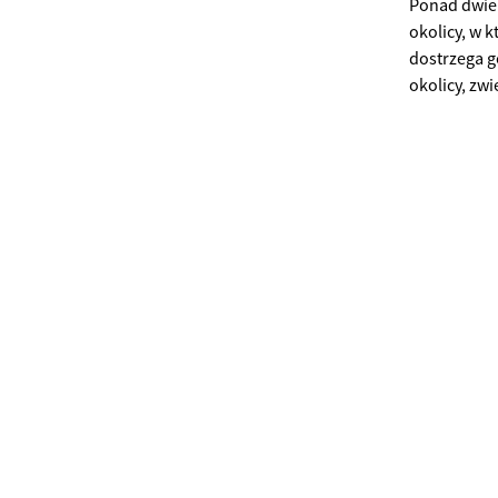
Ponad dwie 
okolicy, w k
dostrzega g
okolicy, zw