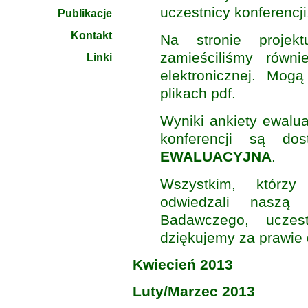
uczestnicy konferencji
Publikacje
Kontakt
Na stronie proje
zamieściliśmy równi
Linki
elektronicznej. Mog
plikach pdf.
Wyniki ankiety ewalu
konferencji są d
EWALUACYJNA
.
Wszystkim, którzy
odwiedzali naszą 
Badawczego, uczest
dziękujemy za prawie 
Kwiecień 2013
Luty/Marzec 2013