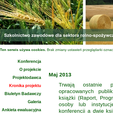
Ten serwis używa cookies.
Brak zmiany ustawień przeglądarki oznac
Konferencja
O projekcie
Maj 2013
Projektodawca
Trwają ostatnie 
Kronika projektu
opracowanych publik
Biuletyn Badawczy
książki (Raport, Pro
Galeria
osoby lub instytuc
Ankieta ewaluacyjna
konferencji a dwie k