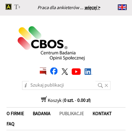
Praca dla ankieterów ...
więcej >
Strona główna
Koszyk (
0 szt.
-
0.00 zł
)
O FIRMIE
BADANIA
PUBLIKACJE
KONTAKT
FAQ