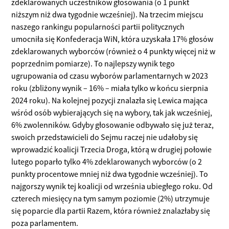
zdeklarowanych uczestników głosowania (o 1 punkt
niższym niż dwa tygodnie wcześniej). Na trzecim miejscu
naszego rankingu popularności partii politycznych
umocniła się Konfederacja WiN, która uzyskała 17% głosów
zdeklarowanych wyborców (również o 4 punkty więcej niż w
poprzednim pomiarze). To najlepszy wynik tego
ugrupowania od czasu wyborów parlamentarnych w 2023
roku (zbliżony wynik – 16% – miała tylko w końcu sierpnia
2024 roku). Na kolejnej pozycji znalazła się Lewica mająca
wśród osób wybierających się na wybory, tak jak wcześniej,
6% zwolenników. Gdyby głosowanie odbywało się już teraz,
swoich przedstawicieli do Sejmu raczej nie udałoby się
wprowadzić koalicji Trzecia Droga, którą w drugiej połowie
lutego poparło tylko 4% zdeklarowanych wyborców (o 2
punkty procentowe mniej niż dwa tygodnie wcześniej). To
najgorszy wynik tej koalicji od września ubiegłego roku. Od
czterech miesięcy na tym samym poziomie (2%) utrzymuje
się poparcie dla partii Razem, która również znalazłaby się
poza parlamentem.