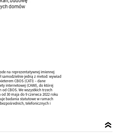
de na reprezentatywnej imiennej
ał samodzielnie jedną z metod: wywiad
nkieterem CBOS (CATI) – dane
y internetowej (CAWI), do której
m od CBOS. We wszystkich trzech
h od 30 maja do 9 czerwca 2022 roku
lizuje badania statutowe w ramach
ezpośrednich, telefonicznych i