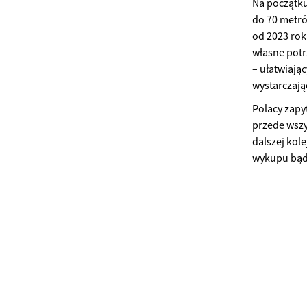
Na początku
do 70 metr
od 2023 ro
własne potr
– ułatwiają
wystarczaj
Polacy zapy
przede wsz
dalszej kol
wykupu bąd