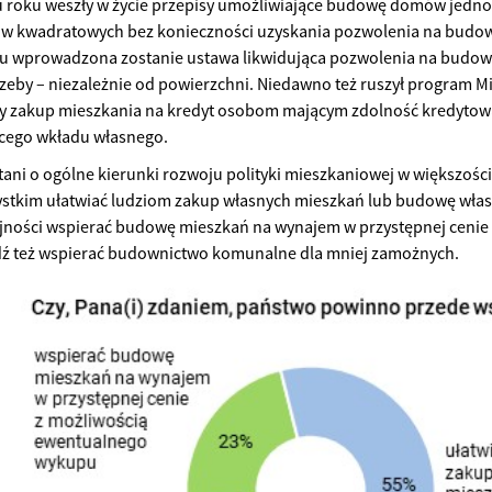
 roku weszły w życie przepisy umożliwiające budowę domów jedno
ów kwadratowych bez konieczności uzyskania pozwolenia na budow
ku wprowadzona zostanie ustawa likwidująca pozwolenia na budo
zeby – niezależnie od powierzchni. Niedawno też ruszył program 
cy zakup mieszkania na kredyt osobom mającym zdolność kredytow
ącego wkładu własnego.
tani o ogólne kierunki rozwoju polityki mieszkaniowej w większoś
ystkim ułatwiać ludziom zakup własnych mieszkań lub budowę wła
ejności wspierać budowę mieszkań na wynajem w przystępnej cenie
ź też wspierać budownictwo komunalne dla mniej zamożnych.