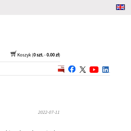
Koszyk (
0 szt.
-
0.00 zł
)
2022-07-11