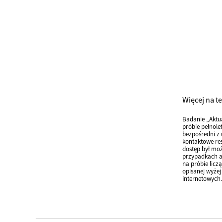
Więcej na t
Badanie „Aktu
próbie pełnole
bezpośredni z 
kontaktowe res
dostęp był moż
przypadkach an
na próbie licz
opisanej wyże
internetowych.