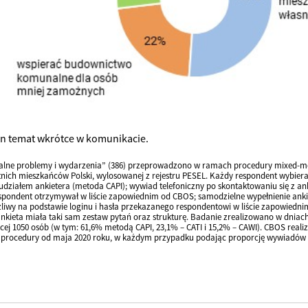
en temat wkrótce w komunikacie.
alne problemy i wydarzenia” (386) przeprowadzono w ramach procedury mixed-mo
tnich mieszkańców Polski, wylosowanej z rejestru PESEL. Każdy respondent wybier
udziałem ankietera (metoda CAPI); wywiad telefoniczny po skontaktowaniu się z a
pondent otrzymywał w liście zapowiednim od CBOS; samodzielne wypełnienie ankiet
liwy na podstawie loginu i hasła przekazanego respondentowi w liście zapowiedni
kieta miała taki sam zestaw pytań oraz strukturę. Badanie zrealizowano w dniac
ącej 1050 osób (w tym: 61,6% metodą CAPI, 23,1% – CATI i 15,2% – CAWI). CBOS rea
j procedury od maja 2020 roku, w każdym przypadku podając proporcję wywiadów b