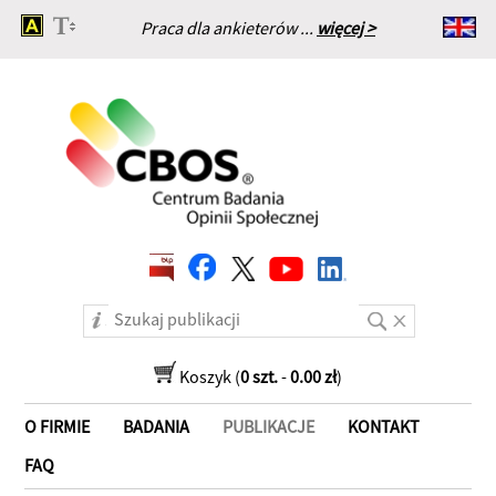
Praca dla ankieterów ...
więcej >
Strona główna
Koszyk (
0 szt.
-
0.00 zł
)
O FIRMIE
BADANIA
PUBLIKACJE
KONTAKT
FAQ