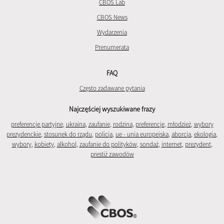
CBOS Lab
CBOS News
Wydarzenia
Prenumerata
FAQ
Często zadawane pytania
Najczęściej wyszukiwane frazy
preferencje partyjne
,
ukraina
,
zaufanie
,
rodzina
,
preferencje
,
młodzież
,
wybory
prezydenckie
,
stosunek do rządu
,
policja
,
ue - unia europejska
,
aborcja
,
ekologia
,
wybory
,
kobiety
,
alkohol
,
zaufanie do polityków
,
sondaż
,
internet
,
prezydent
,
prestiż zawodów