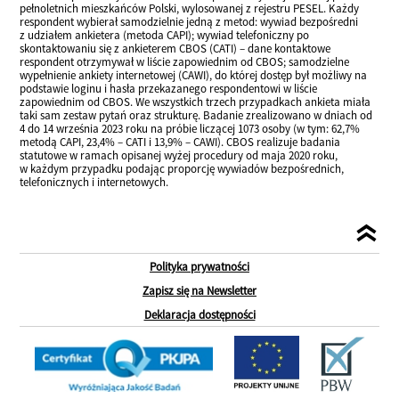
pełnoletnich mieszkańców Polski, wylosowanej z rejestru PESEL. Każdy
respondent wybierał samodzielnie jedną z metod: wywiad bezpośredni
z udziałem ankietera (metoda CAPI); wywiad telefoniczny po
skontaktowaniu się z ankieterem CBOS (CATI) – dane kontaktowe
respondent otrzymywał w liście zapowiednim od CBOS; samodzielne
wypełnienie ankiety internetowej (CAWI), do której dostęp był możliwy na
podstawie loginu i hasła przekazanego respondentowi w liście
zapowiednim od CBOS. We wszystkich trzech przypadkach ankieta miała
taki sam zestaw pytań oraz strukturę. Badanie zrealizowano w dniach od
4 do 14 września 2023 roku na próbie liczącej 1073 osoby (w tym: 62,7%
metodą CAPI, 23,4% – CATI i 13,9% – CAWI). CBOS realizuje badania
statutowe w ramach opisanej wyżej procedury od maja 2020 roku,
w każdym przypadku podając proporcję wywiadów bezpośrednich,
telefonicznych i internetowych.
Polityka prywatności
Zapisz się na Newsletter
Deklaracja dostępności