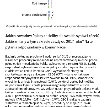
Jakich zawodów Polacy chcieliby dla swoich synów i córek?
Jakie zmiany w tym zakresie zaszły od 2017 roku? Na te
pytania odpowiadamy w komunikacie.
Badanie „Aktualne problemy i wydarzenia” (414) przeprowadzono
w ramach procedury mixed-mode na reprezentatywnej imiennej próbie
pełnoletnich mieszkańców Polski, wylosowanej z rejestru PESEL. Każdy
respondent wybierał samodzielnie jedną z metod: wywiad bezpośredni
z udziałem ankietera (metoda CAPI); wywiad telefoniczny po
skontaktowaniu się z ankieterem CBOS (CATI) – dane kontaktowe
respondent otrzymywał w liście zapowiednim od CBOS; samodzielne
wypełnienie ankiety internetowej (CAWI), do której dostęp był możliwy
na podstawie loginu i hasła przekazanego respondentowi w liście
zapowiednim od CBOS. We wszystkich trzech przypadkach ankieta miała
taki sam zestaw pytań oraz strukturę. Badanie zrealizowano w dniach od
3 do 13 października 2024 roku na próbie liczącej 1025 osób (w tym: 59,9%
metodą CAPI, 24,7% – CATI i 15,4% – CAWI). CBOS realizuje badania
statutowe w ramach opisanej wyżej procedury od maja 2020 roku,
w każdym przypadku podając proporcję wywiadów bezpośrednich,