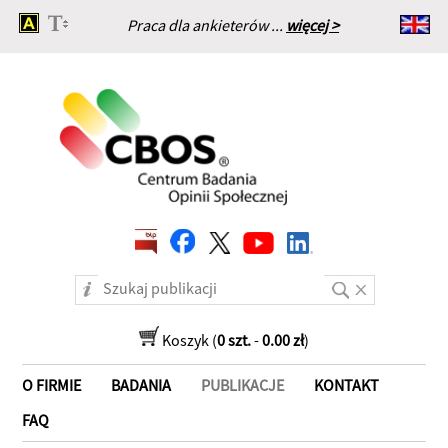
Praca dla ankieterów ...
więcej >
Strona główna
Koszyk (
0 szt.
-
0.00 zł
)
O FIRMIE
BADANIA
PUBLIKACJE
KONTAKT
FAQ