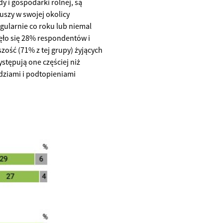
y i gospodarki rolnej, są
uszy w swojej okolicy
gularnie co roku lub niemal
ęło się 28% respondentów i
zość (71% z tej grupy) żyjących
ystępują one częściej niż
dziami i podtopieniami