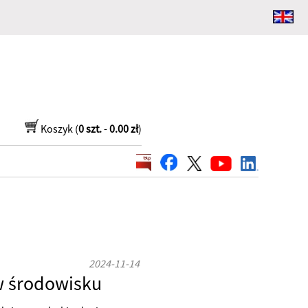
Koszyk (
0 szt.
-
0.00 zł
)
2024-11-14
w środowisku