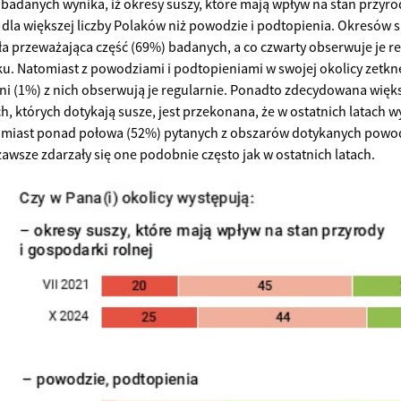
 badanych wynika, iż okresy suszy, które mają wpływ na stan przyrod
la większej liczby Polaków niż powodzie i podtopienia. Okresów s
a przeważająca część (69%) badanych, a co czwarty obserwuje je re
u. Natomiast z powodziami i podtopieniami w swojej okolicy zetkn
czni (1%) z nich obserwują je regularnie. Ponadto zdecydowana więks
h, których dotykają susze, jest przekonana, że w ostatnich latach w
omiast ponad połowa (52%) pytanych z obszarów dotykanych powo
 zawsze zdarzały się one podobnie często jak w ostatnich latach.