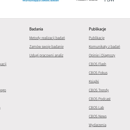
Badania
Publikacje
Metody realizacji badań
Publikacje
Zamów swoje badanie
Komunikaty z badań
Usługi pracowni analiz
Opinie i Diagnozy
kacji
CBOS Flash
CBOS Fokus
Książki
wego
CBOS Trendy
CBOS Podcast
a
CBOS Lab
CBOS News
Wydarzenia