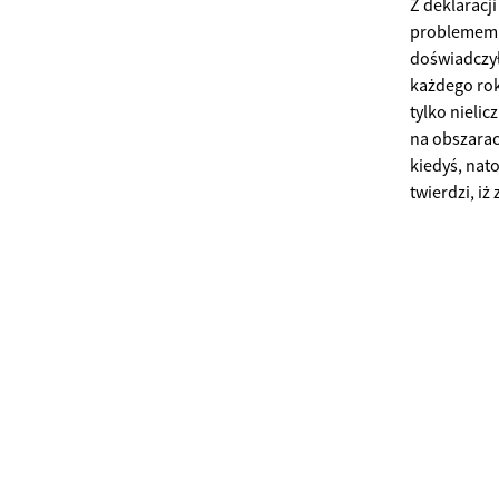
Z deklaracji
problemem d
doświadczył
każdego rok
tylko nieli
na obszarac
kiedyś, nat
twierdzi, iż