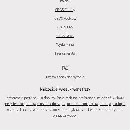
Książki
CBOS Trendy
CBOS Podcast
CBOS Lab
CBOS News
Wydarzenia
Prenumerata
FAQ
Często zadawane pytania
Najczęściej wyszukiwane frazy
preferencje partyjne
,
ukraina
,
zaufanie
,
rodzina
,
preferencje
,
młodzież
,
wybory
prezydenckie
,
policja
,
stosunek do rządu
,
ue - unia europejska
,
aborcja
,
ekologia
,
wybory
,
kobiety
,
alkohol
,
zaufanie do polityków
,
sondaż
,
internet
,
prezydent
,
prestiż zawodów