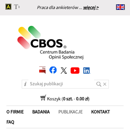
Praca dla ankieterów ...
więcej >
Strona główna
Koszyk (
0 szt.
-
0.00 zł
)
O FIRMIE
BADANIA
PUBLIKACJE
KONTAKT
FAQ