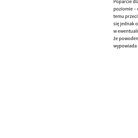
Poparcie dl
poziomie – 
temu przec
się jednak 
w ewentualn
że powodem 
wypowiada s