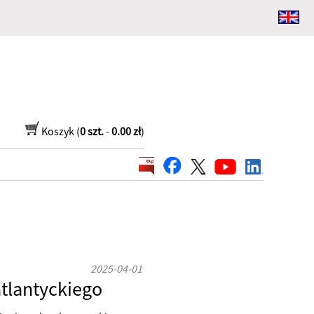
Koszyk (
0 szt.
-
0.00 zł
)
2025-04-01
tlantyckiego