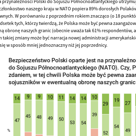
a przynależności Polski do Sojuszu Północnoatlantyckiego utrzymu
członkostwo naszego kraju w NATO popiera 89% dorosłych Polaków,
iwnych. W porównaniu z poprzednim rokiem znacząco (o 18 punktó
odsetek tych, którzy twierdzą, że Polska może być pewna zaangażo
ą obronę naszych granic (obecnie uważa tak 61% respondentów, a w
takiej zmiany może być narracja nowej administracji amerykańskie
ię w sposób mniej jednoznaczny niż jej poprzednicy.