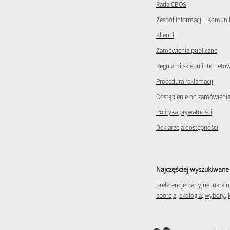
Rada CBOS
Zespół Informacji i Komuni
Klienci
Zamówienia publiczne
Regulami sklepu interneto
Procedura reklamacji
Odstąpienie od zamówieni
Polityka prywatności
Deklaracja dostępności
Najczęściej wyszukiwane 
preferencje partyjne
,
ukrain
aborcja
,
ekologia
,
wybory
,