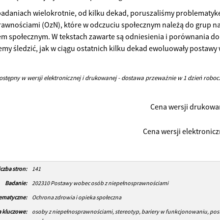
adaniach wielokrotnie, od kilku dekad, poruszaliśmy problematyk
awnościami (OzN), które w odczuciu społecznym należą do grup n
m społecznym. W tekstach zawarte są odniesienia i porównania do 
y śledzić, jak w ciągu ostatnich kilku dekad ewoluowały postawy
ostępny w wersji elektronicznej i drukowanej - dostawa przeważnie w 1 dzień roboc
Cena wersji drukowan
Cena wersji elektroniczn
iczba stron:
141
Badanie:
202310 Postawy wobec osób z niepełnosprawnościami
tematyczne:
Ochrona zdrowia i opieka społeczna
 kluczowe:
osoby z niepełnosprawnościami, stereotyp, bariery w funkcjonowaniu, pos