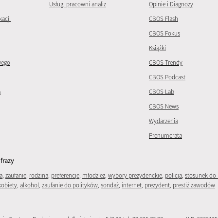
Usługi pracowni analiz
Opinie i Diagnozy
kacji
CBOS Flash
CBOS Fokus
Książki
wego
CBOS Trendy
CBOS Podcast
a
CBOS Lab
CBOS News
Wydarzenia
Prenumerata
frazy
a
,
zaufanie
,
rodzina
,
preferencje
,
młodzież
,
wybory prezydenckie
,
policja
,
stosunek do 
kobiety
,
alkohol
,
zaufanie do polityków
,
sondaż
,
internet
,
prezydent
,
prestiż zawodów