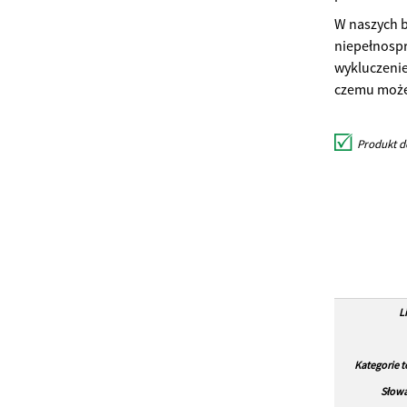
W naszych b
niepełnospr
wykluczenie
czemu możem
Produkt d
L
Kategorie 
Słowa