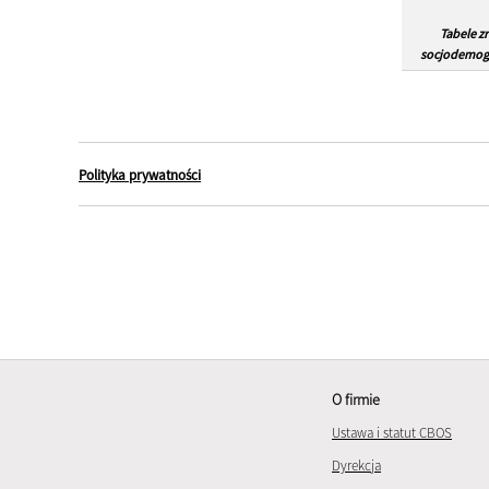
Tabele z
socjodemogr
Polityka prywatności
O firmie
Ustawa i statut CBOS
Dyrekcja