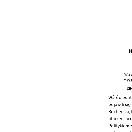
Wśród polit
pojawili si
Bocheński, 
obozem prez
Politykiem 