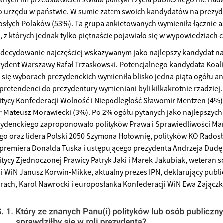
o urzędu w państwie. W sumie zatem swoich kandydatów na prezyd
słych Polaków (53%). Ta grupa ankietowanych wymieniła łącznie aż
, z których jednak tylko piętnaście pojawiało się w wypowiedziach
zdecydowanie najczęściej wskazywanym jako najlepszy kandydat na
ydent Warszawy Rafał Trzaskowski. Potencjalnego kandydata Koalic
h się wyborach prezydenckich wymieniła blisko jedna piąta ogółu a
 pretendenci do prezydentury wymieniani byli kilkakrotnie rzadziej
litycy Konfederacji Wolność i Niepodległość Sławomir Mentzen (4%) i
r Mateusz Morawiecki (3%). Po 2% ogółu pytanych jako najlepszyc
ydenckiego zaproponowało polityków Prawa i Sprawiedliwości Mar
go oraz lidera Polski 2050 Szymona Hołownię, polityków KO Rados
premiera Donalda Tuska i ustępującego prezydenta Andrzeja Dud
itycy Zjednoczonej Prawicy Patryk Jaki i Marek Jakubiak, weteran sc
i WiN Janusz Korwin-Mikke, aktualny prezes IPN, deklarujący publi
rach, Karol Nawrocki i europosłanka Konfederacji WiN Ewa Zającz