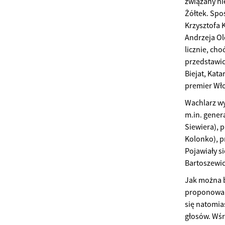
związany nie
Żółtek. Sp
Krzysztofa 
Andrzeja Ol
licznie, ch
przedstawic
Biejat, Kat
premier Wł
Wachlarz wy
m.in. gener
Siewiera), 
Kolonko), p
Pojawiały s
Bartoszewic
Jak można b
proponowany
się natomia
głosów. Wś