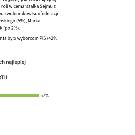
j roli wicemarszałka Sejmu z
ród zwolenników Konfederacji
yńskiego (5%), Marka
k (po 2%).
enta było wyborcom PiS (42%