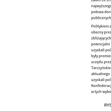
najwyższeg
połowa doro
publicznych
Politykiem 
obecny prez
zbliżającyc
potencjalni
uzyskali po
były premie
urzędu prez
Tarczyńskie
aktualnego 
uzyskali pol
Konfederacj
w tych wybo