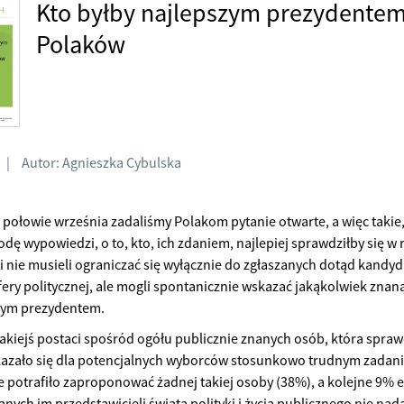
Kto byłby najlepszym prezydentem
Polaków
|
Autor: Agnieszka Cybulska
 połowie września zadaliśmy Polakom pytanie otwarte, a więc taki
ę wypowiedzi, o to, kto, ich zdaniem, najlepiej sprawdziłby się w r
 nie musieli ograniczać się wyłącznie do zgłaszanych dotąd kandyd
sfery politycznej, ale mogli spontanicznie wskazać jakąkolwiek znan
rym prezydentem.
akiejś postaci spośród ogółu publicznie znanych osób, która sprawd
azało się dla potencjalnych wyborców stosunkowo trudnym zadani
e potrafiło zaproponować żadnej takiej osoby (38%), a kolejne 9% ex
nych im przedstawicieli świata polityki i życia publicznego nie nada