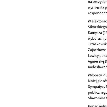
na prezyden
wymieniła p
respondent
W elektorac
Sikorskiego
Kamysza (1
wyborach pr
Trzaskowski
Zajączkowsk
Lewicy poza
Agnieszkę D
Radosława S
Wyborcy PiS
Mniej głosó
Sympatycy P
publicznego
Sławomira M
Ponad jedna