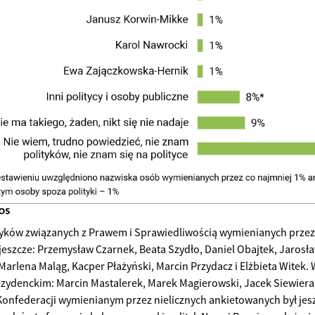
yków związanych z Prawem i Sprawiedliwością wymienianych przez
ę jeszcze: Przemysław Czarnek, Beata Szydło, Daniel Obajtek, Jarosł
Marlena Maląg, Kacper Płażyński, Marcin Przydacz i Elżbieta Witek.
ydenckim: Marcin Mastalerek, Marek Magierowski, Jacek Siewiera, 
Konfederacji wymienianym przez nielicznych ankietowanych był jes