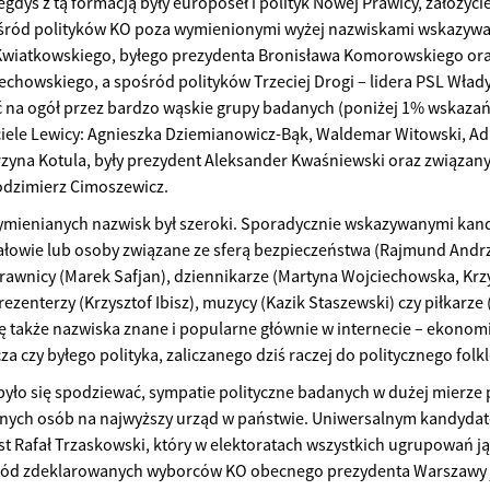
gdyś z tą formacją były europoseł i polityk Nowej Prawicy, założyciel
ośród polityków KO poza wymienionymi wyżej nazwiskami wskazyw
Kwiatkowskiego, byłego prezydenta Bronisława Komorowskiego oraz
echowskiego, a spośród polityków Trzeciej Drogi – lidera PSL Wła
oć na ogół przez bardzo wąskie grupy badanych (poniżej 1% wskazań
iele Lewicy: Agnieszka Dziemianowicz-Bąk, Waldemar Witowski, A
arzyna Kotula, były prezydent Aleksander Kwaśniewski oraz związany 
odzimierz Cimoszewicz.
mienianych nazwisk był szeroki. Sporadycznie wskazywanymi kandy
ałowie lub osoby związane ze sferą bezpieczeństwa (Rajmund Andr
prawnicy (Marek Safjan), dziennikarze (Martyna Wojciechowska, Krz
rezenterzy (Krzysztof Ibisz), muzycy (Kazik Staszewski) czy piłkarz
ię także nazwiska znane i popularne głównie w internecie – ekonomis
za czy byłego polityka, zaliczanego dziś raczej do politycznego folk
yło się spodziewać, sympatie polityczne badanych w dużej mierze
ch osób na najwyższy urząd w państwie. Uniwersalnym kandydatem
st Rafał Trzaskowski, który w elektoratach wszystkich ugrupowań j
ród zdeklarowanych wyborców KO obecnego prezydenta Warszawy 