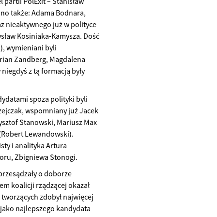
 partii PolExit – Stanisław
ano także: Adama Bodnara,
 nieaktywnego już w polityce
dysław Kosiniaka-Kamysza. Dość
), wymieniani byli
drian Zandberg, Magdalena
niegdyś z tą formacją były
datami spoza polityki byli
zejczak, wspomniany już Jacek
ysztof Stanowski, Mariusz Max
e (Robert Lewandowski).
ty i analityka Artura
loru, Zbigniewa Stonogi.
 przesądzały o doborze
 koalicji rządzącej okazał
ą tworzących zdobył najwięcej
jako najlepszego kandydata