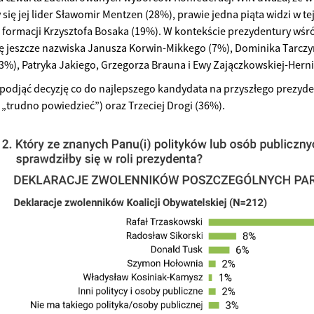
się jej lider Sławomir Mentzen (28%), prawie jedna piąta widzi w te
j formacji Krzysztofa Bosaka (19%). W kontekście prezydentury wś
ię jeszcze nazwiska Janusza Korwin-Mikkego (7%), Dominika Tarcz
3%), Patryka Jakiego, Grzegorza Brauna i Ewy Zajączkowskiej-Herni
 podjąć decyzję co do najlepszego kandydata na przyszłego prezyd
„trudno powiedzieć”) oraz Trzeciej Drogi (36%).