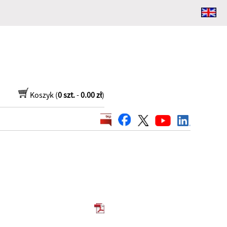
Koszyk (
0 szt.
-
0.00 zł
)