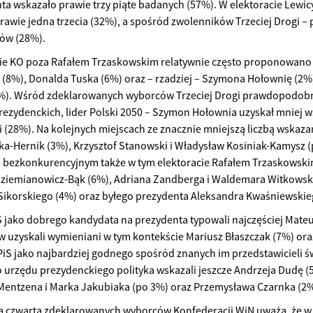
ta wskazało prawie trzy piąte badanych (57%). W elektoracie Lewi
rawie jedna trzecia (32%), a spośród zwolenników Trzeciej Drogi –
ów (28%).
ie KO poza Rafałem Trzaskowskim relatywnie często proponowano
 (8%), Donalda Tuska (6%) oraz – rzadziej – Szymona Hołownię (2%
%). Wśród zdeklarowanych wyborców Trzeciej Drogi prawdopodobny
ezydenckich, lider Polski 2050 – Szymon Hołownia uzyskał mniej w
 (28%). Na kolejnych miejscach ze znacznie mniejszą liczbą wskazań
a-Hernik (3%), Krzysztof Stanowski i Władysław Kosiniak-Kamysz
 bezkonkurencyjnym także w tym elektoracie Rafałem Trzaskowski
ziemianowicz-Bąk (6%), Adriana Zandberga i Waldemara Witkowski
ikorskiego (4%) oraz byłego prezydenta Aleksandra Kwaśniewskie
 jako dobrego kandydata na prezydenta typowali najczęściej Mate
w uzyskali wymieniani w tym kontekście Mariusz Błaszczak (7%) ora
iS jako najbardziej godnego spośród znanych im przedstawicieli świa
 urzędu prezydenckiego polityka wskazali jeszcze Andrzeja Dudę (5
entzena i Marka Jakubiaka (po 3%) oraz Przemysława Czarnka (2%
 czwarta zdeklarowanych wyborców Konfederacji WiN uważa, że w r