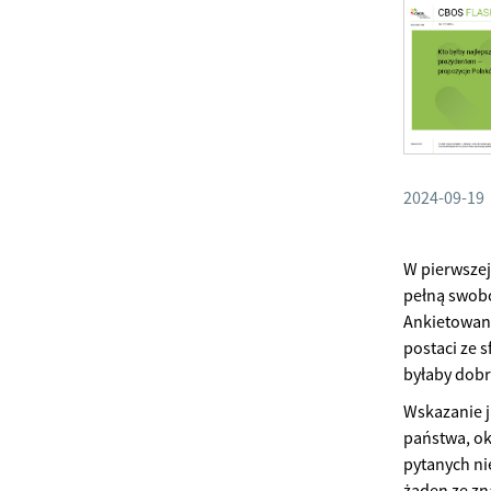
2024-09-19
W pierwszej
pełną swobod
Ankietowani
postaci ze 
byłaby dob
Wskazanie j
państwa, ok
pytanych ni
żaden ze zna