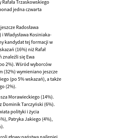
cy Rafała Trzaskowskiego
 ponad jedna czwarta
 jeszcze Radosława
) i Władysława Kosiniaka-
 kandydat tej formacji w
skazań (16%) niż Rafał
 znaleźli się Ewa
 (po 2%). Wśród wyborców
m (32%) wymieniano jeszcze
ego (po 5% wskazań), a także
go (2%).
usza Morawieckiego (14%).
z Dominik Tarczyński (6%).
ta polityki i życia
%), Patryka Jakiego (4%),
).
oli głowy państwa najlepiej