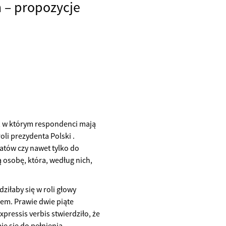
 – propozycje
e, w którym respondenci mają
oli prezydenta Polski .
atów czy nawet tylko do
ą osobę, która, według nich,
ziłaby się w roli głowy
em. Prawie dwie piąte
pressis verbis stwierdziło, że
je się do pełnienia