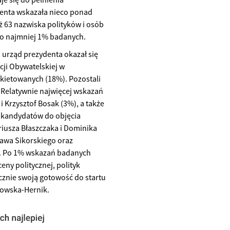
enta wskazała nieco ponad
 63 nazwiska polityków i osób
 co najmniej 1% badanych.
 urząd prezydenta okazał się
ji Obywatelskiej w
nkietowanych (18%). Pozostali
. Relatywnie najwięcej wskazań
 Krzysztof Bosak (3%), a także
h kandydatów do objęcia
iusza Błaszczaka i Dominika
ława Sikorskiego oraz
ę. Po 1% wskazań badanych
eny politycznej, polityk
cznie swoją gotowość do startu
kowska-Hernik.