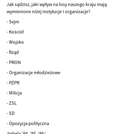
Jak sądzisz, jaki wpływ na losy naszego kraju mają
wymienione niżej instytucje i organizacje?
- Sejm
- Kościół
- Wojsko
- Rząd
- PRON
- Organizacje młodzieżowe
- PZPR
- Milicja
- ZSL
- SD
- Opozycja polityczna
/tabela ‘84, ‘85, ‘86/