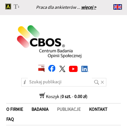
Praca dla ankieterów ...
więcej >
Strona główna
Koszyk (
0 szt.
-
0.00 zł
)
O FIRMIE
BADANIA
PUBLIKACJE
KONTAKT
FAQ