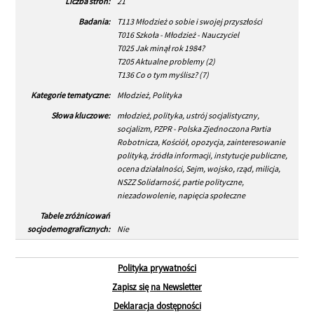
Liczba stron:
21
Badania:
T113 Młodzież o sobie i swojej przyszłości
T016 Szkoła - Młodzież - Nauczyciel
T025 Jak minął rok 1984?
T205 Aktualne problemy (2)
T136 Co o tym myślisz? (7)
Kategorie tematyczne:
Młodzież, Polityka
Słowa kluczowe:
młodzież, polityka, ustrój socjalistyczny,
socjalizm, PZPR - Polska Zjednoczona Partia
Robotnicza, Kościół, opozycja, zainteresowanie
polityką, źródła informacji, instytucje publiczne,
ocena działalności, Sejm, wojsko, rząd, milicja,
NSZZ Solidarność, partie polityczne,
niezadowolenie, napięcia społeczne
Tabele zróżnicowań
socjodemograficznych:
Nie
Polityka prywatności
Zapisz się na Newsletter
Deklaracja dostępności