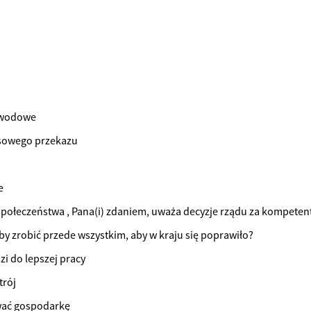
zawodowe
asowego przekazu
e
społeczeństwa , Pana(i) zdaniem, uważa decyzje rządu za kompeten
by zrobić przede wszystkim, aby w kraju się poprawiło?
dzi do lepszej pracy
trój
wać gospodarkę