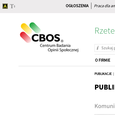
OGŁOSZENIA
Praca dla an
Rzete
O FIRMIE
Strona
główna
PUBLIKACJE
PUBLI
Komunik