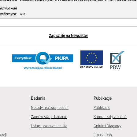
różnicowań
aficznych:
Nie
Zapisz się na Newsletter
Badania
Publikacje
Metody realizacji badań
Publikacje
Zamów swoje badanie
Komunikaty z badań
Usługi pracowni analiz
Opinie i Diagnozy
kacji
CBOS Flash