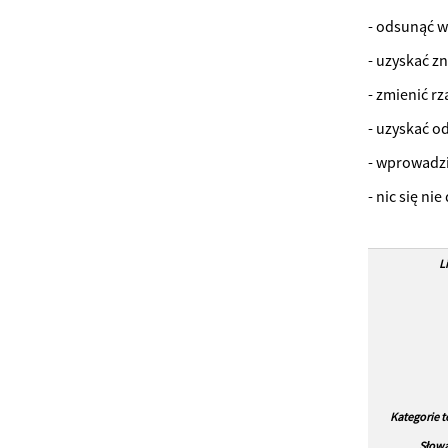
- odsunąć w
- uzyskać z
- zmienić rz
- uzyskać o
- wprowadz
- nic się nie
L
Kategorie 
Słowa