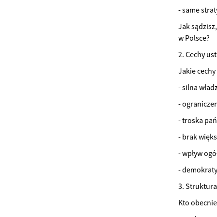
- same strat
Jak sądzisz
w Polsce?
2. Cechy us
Jakie cechy
- silna wła
- ogranicze
- troska pa
- brak więk
- wpływ ogó
- demokrat
3. Struktura
Kto obecnie