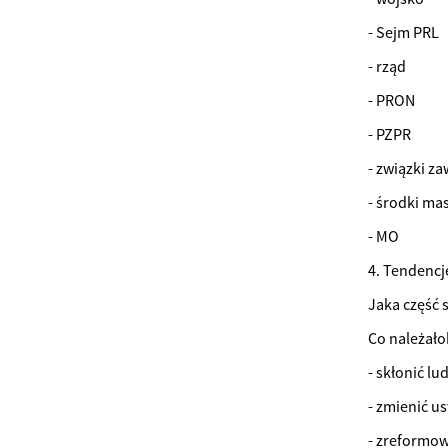
- Sejm PRL
- rząd
- PRON
- PZPR
- związki 
- środki m
- MO
4. Tendencj
Jaka część 
Co należało
- skłonić lu
- zmienić us
- zreformo