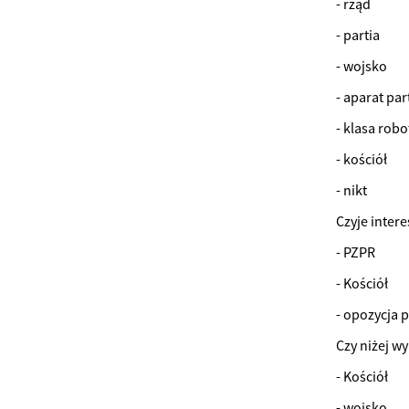
- rząd
- partia
- wojsko
- aparat par
- klasa robo
- kościół
- nikt
Czyje intere
- PZPR
- Kościół
- opozycja p
Czy niżej w
- Kościół
- wojsko