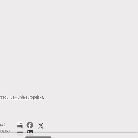
rządu
,
ue - unia europejska
,
5442
908368
0275