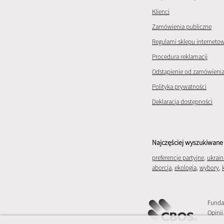
Klienci
Zamówienia publiczne
Regulami sklepu interneto
Procedura reklamacji
Odstąpienie od zamówieni
Polityka prywatności
Deklaracja dostępności
Najczęściej wyszukiwane 
preferencje partyjne
,
ukrain
aborcja
,
ekologia
,
wybory
,
Funda
Opinii