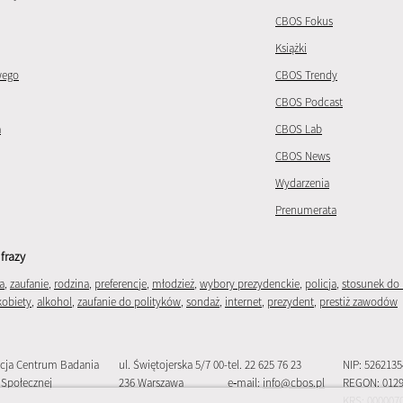
CBOS Fokus
Książki
wego
CBOS Trendy
CBOS Podcast
a
CBOS Lab
CBOS News
Wydarzenia
Prenumerata
frazy
a
,
zaufanie
,
rodzina
,
preferencje
,
młodzież
,
wybory prezydenckie
,
policja
,
stosunek do 
kobiety
,
alkohol
,
zaufanie do polityków
,
sondaż
,
internet
,
prezydent
,
prestiż zawodów
cja Centrum Badania
ul. Świętojerska 5/7 00-
tel. 22 625 76 23
NIP: 526213
 Społecznej
236 Warszawa
e‑mail:
info@cbos.pl
REGON: 012
KRS: 000007