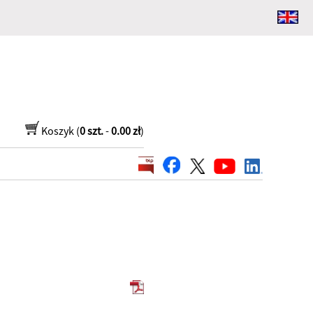
Koszyk (
0 szt.
-
0.00 zł
)