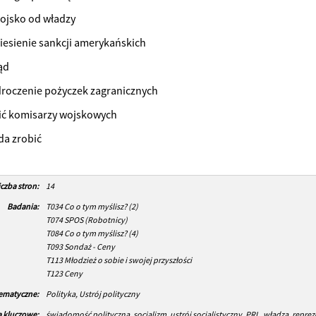
ojsko od władzy
niesienie sankcji amerykańskich
ąd
droczenie pożyczek zagranicznych
ić komisarzy wojskowych
 da zrobić
iczba stron:
14
Badania:
T034 Co o tym myślisz? (2)
T074 SPOS (Robotnicy)
T084 Co o tym myślisz? (4)
T093 Sondaż - Ceny
T113 Młodzież o sobie i swojej przyszłości
T123 Ceny
tematyczne:
Polityka, Ustrój polityczny
 kluczowe:
świadomość polityczna, socjalizm, ustrój socjalistyczny, PRL, władza, reprez