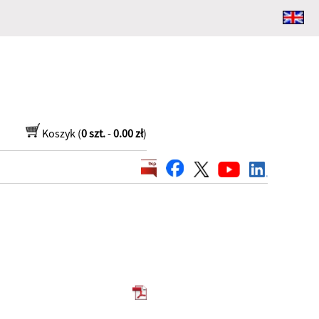
Koszyk (
0 szt.
-
0.00 zł
)