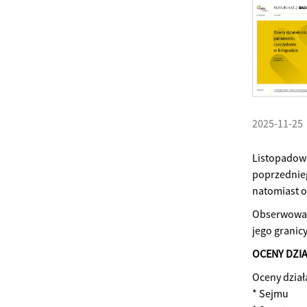
2025-11-25
Listopadowe
poprzednieg
natomiast o
Obserwowane
jego granicy
OCENY DZI
Oceny dział
* Sejmu