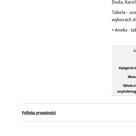
Duda, Karol
Tabela – oc
wyborach do
+ Aneks - t
L
Kategorie 
Słowa
Tabele z
socjodemogr
Polityka prywatności