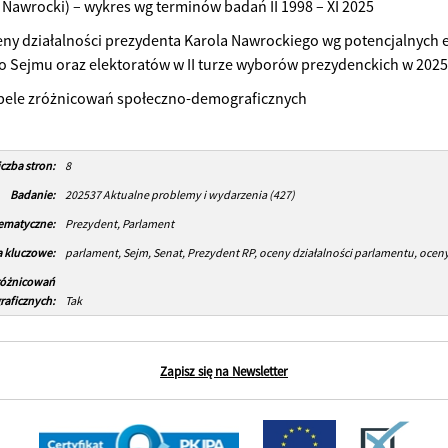
 Nawrocki) – wykres wg terminów badań II 1998 – XI 2025
eny działalności prezydenta Karola Nawrockiego wg potencjalnych 
 Sejmu oraz elektoratów w II turze wyborów prezydenckich w 2025
abele zróżnicowań społeczno-demograficznych
iczba stron:
8
Badanie:
202537 Aktualne problemy i wydarzenia (427)
tematyczne:
Prezydent, Parlament
 kluczowe:
parlament, Sejm, Senat, Prezydent RP, oceny działalności parlamentu, oceny
różnicowań
aficznych:
Tak
Zapisz się na Newsletter