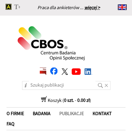
Praca dla ankieterów ...
więcej >
Strona główna
Koszyk (
0 szt.
-
0.00 zł
)
O FIRMIE
BADANIA
PUBLIKACJE
KONTAKT
FAQ