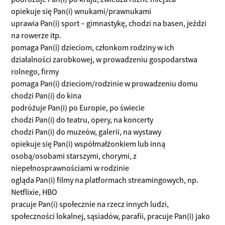
opiekuje się Pan(i) wnukami/prawnukami
uprawia Pan(i) sport – gimnastykę, chodzi na basen, jeździ
na rowerze itp.
pomaga Pan(i) dzieciom, członkom rodziny w ich
działalności zarobkowej, w prowadzeniu gospodarstwa
rolnego, firmy
pomaga Pan(i) dzieciom/rodzinie w prowadzeniu domu
chodzi Pan(i) do kina
podróżuje Pan(i) po Europie, po świecie
chodzi Pan(i) do teatru, opery, na koncerty
chodzi Pan(i) do muzeów, galerii, na wystawy
opiekuje się Pan(i) współmałżonkiem lub inną
osobą/osobami starszymi, chorymi, z
niepełnosprawnościami w rodzinie
ogląda Pan(i) filmy na platformach streamingowych, np.
Netflixie, HBO
pracuje Pan(i) społecznie na rzecz innych ludzi,
społeczności lokalnej, sąsiadów, parafii, pracuje Pan(i) jako