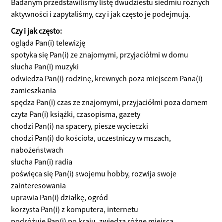
Badanym przedstawiliśmy listę dwudziestu siedmiu różnych
aktywności i zapytaliśmy, czy i jak często je podejmują.
Czy i jak często:
ogląda Pan(i) telewizję
spotyka się Pan(i) ze znajomymi, przyjaciółmi w domu
słucha Pan(i) muzyki
odwiedza Pan(i) rodzinę, krewnych poza miejscem Pana(i)
zamieszkania
spędza Pan(i) czas ze znajomymi, przyjaciółmi poza domem
czyta Pan(i) książki, czasopisma, gazety
chodzi Pan(i) na spacery, piesze wycieczki
chodzi Pan(i) do kościoła, uczestniczy w mszach,
nabożeństwach
słucha Pan(i) radia
poświęca się Pan(i) swojemu hobby, rozwija swoje
zainteresowania
uprawia Pan(i) działkę, ogród
korzysta Pan(i) z komputera, internetu
podróżuje Pan(i) po kraju, zwiedza różne miejsca