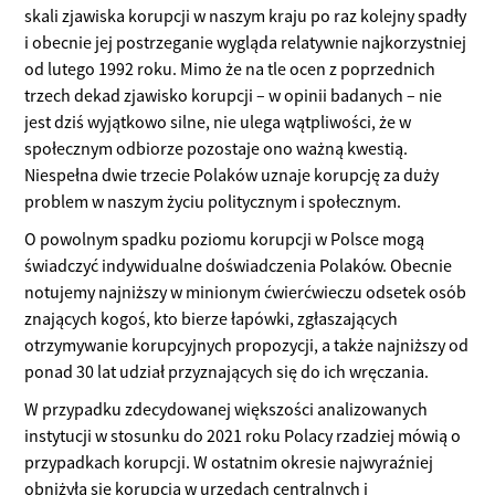
skali zjawiska korupcji w naszym kraju po raz kolejny spadły
i obecnie jej postrzeganie wygląda relatywnie najkorzystniej
od lutego 1992 roku. Mimo że na tle ocen z poprzednich
trzech dekad zjawisko korupcji – w opinii badanych – nie
jest dziś wyjątkowo silne, nie ulega wątpliwości, że w
społecznym odbiorze pozostaje ono ważną kwestią.
Niespełna dwie trzecie Polaków uznaje korupcję za duży
problem w naszym życiu politycznym i społecznym.
O powolnym spadku poziomu korupcji w Polsce mogą
świadczyć indywidualne doświadczenia Polaków. Obecnie
notujemy najniższy w minionym ćwierćwieczu odsetek osób
znających kogoś, kto bierze łapówki, zgłaszających
otrzymywanie korupcyjnych propozycji, a także najniższy od
ponad 30 lat udział przyznających się do ich wręczania.
W przypadku zdecydowanej większości analizowanych
instytucji w stosunku do 2021 roku Polacy rzadziej mówią o
przypadkach korupcji. W ostatnim okresie najwyraźniej
obniżyła się korupcja w urzędach centralnych i