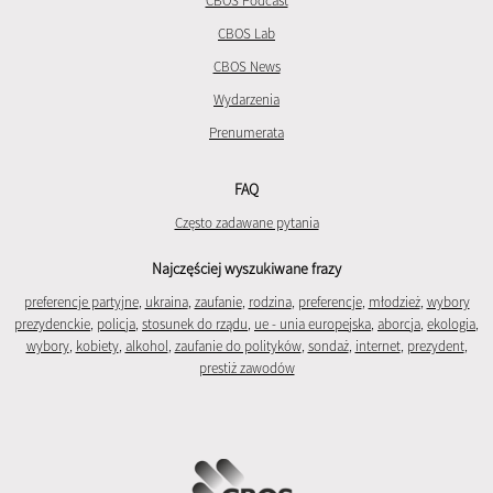
CBOS Podcast
CBOS Lab
CBOS News
Wydarzenia
Prenumerata
FAQ
Często zadawane pytania
Najczęściej wyszukiwane frazy
preferencje partyjne
,
ukraina
,
zaufanie
,
rodzina
,
preferencje
,
młodzież
,
wybory
prezydenckie
,
policja
,
stosunek do rządu
,
ue - unia europejska
,
aborcja
,
ekologia
,
wybory
,
kobiety
,
alkohol
,
zaufanie do polityków
,
sondaż
,
internet
,
prezydent
,
prestiż zawodów