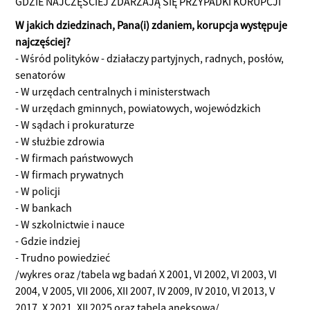
GDZIE NAJCZĘŚCIEJ ZDARZAJĄ SIĘ PRZYPADKI KORUPCJI
W jakich dziedzinach, Pana(i) zdaniem, korupcja występuje
najczęściej?
- Wśród polityków - działaczy partyjnych, radnych, posłów,
senatorów
- W urzędach centralnych i ministerstwach
- W urzędach gminnych, powiatowych, wojewódzkich
- W sądach i prokuraturze
- W służbie zdrowia
- W firmach państwowych
- W firmach prywatnych
- W policji
- W bankach
- W szkolnictwie i nauce
- Gdzie indziej
- Trudno powiedzieć
/wykres oraz /tabela wg badań X 2001, VI 2002, VI 2003, VI
2004, V 2005, VII 2006, XII 2007, IV 2009, IV 2010, VI 2013, V
2017, X 2021, XII 2025 oraz tabela aneksowa/