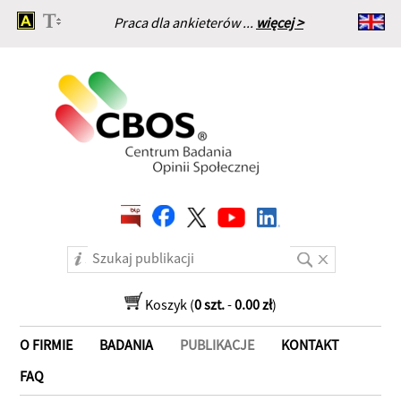
Praca dla ankieterów ...
więcej >
Strona główna
Koszyk (
0 szt.
-
0.00 zł
)
O FIRMIE
BADANIA
PUBLIKACJE
KONTAKT
FAQ