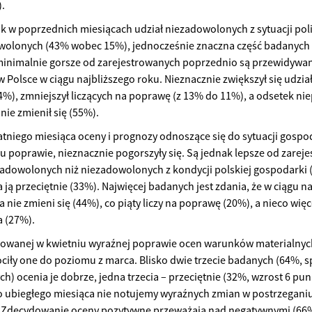
.
k w poprzednich miesiącach udział niezadowolonych z sytuacji pol
wolonych (43% wobec 15%), jednocześnie znaczna część badanych o
inimalnie gorsze od zarejestrowanych poprzednio są przewidywani
 w Polsce w ciągu najbliższego roku. Nieznacznie zwiększył się udz
4%), zmniejszył liczących na poprawę (z 13% do 11%), a odsetek n
nie zmienił się (55%).
atniego miesiąca oceny i prognozy odnoszące się do sytuacji gosp
u poprawie, nieznacznie pogorszyły się. Są jednak lepsze od zare
 zadowolonych niż niezadowolonych z kondycji polskiej gospodarki
 ją przeciętnie (33%). Najwięcej badanych jest zdania, że w ciągu n
nie zmieni się (44%), co piąty liczy na poprawę (20%), a nieco więce
 (27%).
trowanej w kwietniu wyraźnej poprawie ocen warunków materialn
ciły one do poziomu z marca. Blisko dwie trzecie badanych (64%, 
h) ocenia je dobrze, jedna trzecia – przeciętnie (32%, wzrost 6 punk
 ubiegłego miesiąca nie notujemy wyraźnych zmian w postrzegan
n. Zdecydowanie oceny pozytywne przeważają nad negatywnymi (66