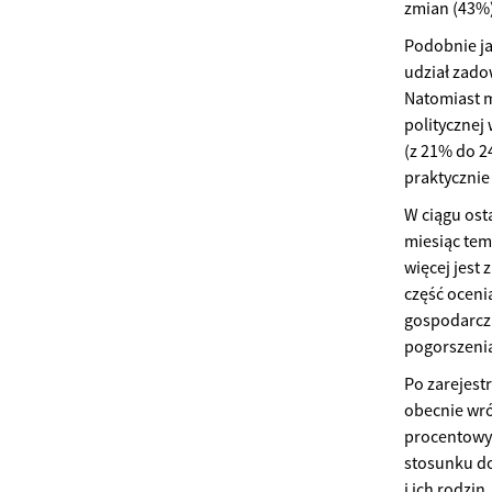
zmian (43%)
Podobnie ja
udział zado
Natomiast m
politycznej
(z 21% do 2
praktycznie 
W ciągu ost
miesiąc tem
więcej jest
część ocenia
gospodarcza 
pogorszenia
Po zarejes
obecnie wró
procentowyc
stosunku do
i ich rodzi