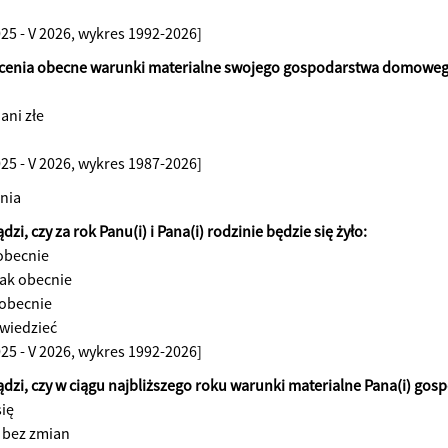
025 - V 2026, wykres 1992-2026]
ocenia obecne warunki materialne swojego gospodarstwa domowego
 ani złe
025 - V 2026, wykres 1987-2026]
nia
ądzi, czy za rok Panu(i) i Pana(i) rodzinie będzie się żyło:
 obecnie
jak obecnie
 obecnie
wiedzieć
025 - V 2026, wykres 1992-2026]
sądzi, czy w ciągu najbliższego roku warunki materialne Pana(i) g
się
 bez zmian