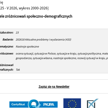
ię
025 - V 2026, wykres 2000-2026]
bele zróżnicowań społeczno-demograficznych
iczba stron:
23
Badanie:
202618 Aktualne problemy i wydarzenia (433)
tematyczne:
Nastroje społeczne
 kluczowe:
ocena sytuacji, sytuacja w Polsce, sytuacja w kraju, sytuacja polityczna, mat
gospodarcza, sytuacja własna, nastroje społeczne, rozwój sytuacji w kraju,
różnicowań
aficznych:
Tak
Zapisz się na Newsletter