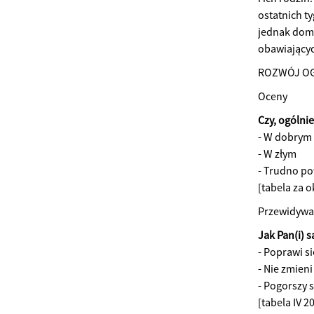
ostatnich t
jednak domi
obawiającyc
ROZWÓJ OG
Oceny
Czy, ogólni
- W dobrym
- W złym
- Trudno po
[tabela za o
Przewidywa
Jak Pan(i) s
- Poprawi si
- Nie zmieni
- Pogorszy s
[tabela IV 2