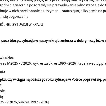
ygodni nieznacznie pogorszyły się przewidywania odnoszące się do
nuje w nich przekonanie o utrzymaniu status quo, a liczących na po
h się pogorszenia
ÓLNEJ SYTUACJI W KRAJU
e rzecz biorąc, sytuacja w naszym kraju zmierza w dobrym czy też w
wiedzieć
kres IV 2025 - V 2026, wykres za okres 1990 - 2026 i tabela według p
nia
ądzi, czy w ciągu najbliższego roku sytuacja w Polsce poprawi się, p
ę
 się
ię
025 - V 2026, wykres 1992 - 2026]