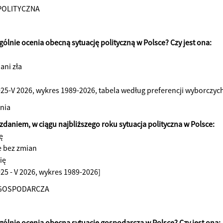
POLITYCZNA
gólnie ocenia obecną sytuację polityczną w Polsce? Czy jest ona:
 ani zła
2025-V 2026, wykres 1989-2026, tabela według preferencji wyborczyc
nia
 zdaniem, w ciągu najbliższego roku sytuacja polityczna w Polsce:
ę
e bez zmian
ię
025 - V 2026, wykres 1989-2026]
 GOSPODARCZA
ogólnie ocenia obecną sytuację gospodarczą w Polsce? Czy jest ona: