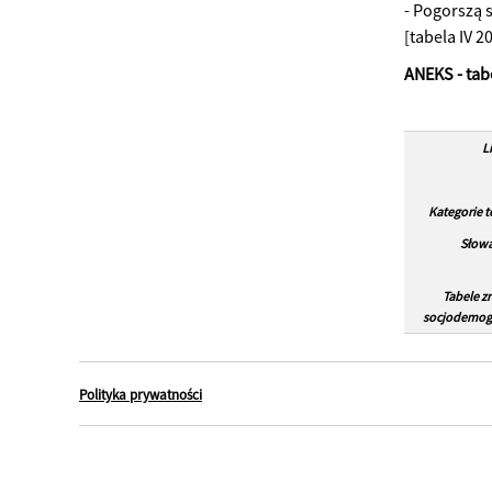
- Pogorszą s
[tabela IV 2
ANEKS - ta
L
Kategorie 
Słowa
Tabele z
socjodemogr
Polityka prywatności