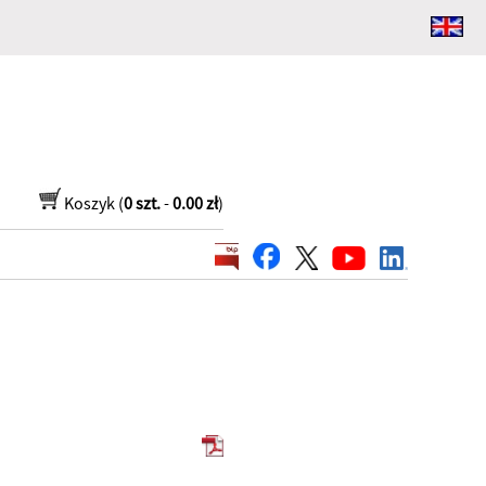
Koszyk (
0 szt.
-
0.00 zł
)