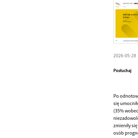
2026-05-28
Posłuchaj
Po odnotowa
się umocnił
(35% wobec 
niezadowolo
zmieniły si
osób progno