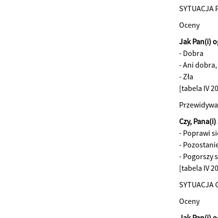
SYTUACJA 
Oceny
Jak Pan(i) o
- Dobra
- Ani dobra,
- Zła
[tabela IV 
Przewidywa
Czy, Pana(i)
- Poprawi si
- Pozostani
- Pogorszy s
[tabela IV 2
SYTUACJA
Oceny
Jak Pan(i) 