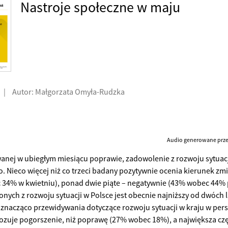
Nastroje społeczne w maju
|
Autor: Małgorzata Omyła-Rudzka
Audio generowane przez
nej w ubiegłym miesiącu poprawie, zadowolenie z rozwoju sytuacji
o. Nieco więcej niż co trzeci badany pozytywnie ocenia kierunek zm
34% w kwietniu), ponad dwie piąte – negatywnie (43% wobec 44% 
nych z rozwoju sytuacji w Polsce jest obecnie najniższy od dwóch l
ę znacząco przewidywania dotyczące rozwoju sytuacji w kraju w per
zuje pogorszenie, niż poprawę (27% wobec 18%), a największa czę