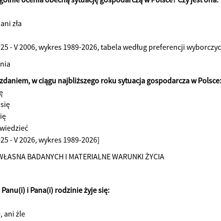
 ani zła
2025 - V 2006, wykres 1989-2026, tabela według preferencji wyborczy
nia
) zdaniem, w ciągu najbliższego roku sytuacja gospodarcza w Polsce
ę
 się
ię
wiedzieć
025 - V 2026, wykres 1989-2026]
WŁASNA BADANYCH I MATERIALNE WARUNKI ŻYCIA
Panu(i) i Pana(i) rodzinie żyje się:
, ani źle