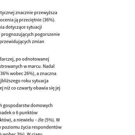
itycznej znacznie przewyższa
cenia ją przeciętnie (36%).
a dotyczące sytuacji
iał prognozujących pogorszenie
ieprzewidujących zmian
odarczej, po odnotowanej
jestrowanych w marcu. Nadal
 (36% wobec 26%), a znaczna
ajbliższego roku sytuacja
j niż co czwarty obawia się jej
ych gospodarstw domowych
spadek o 6 punktów
tów), a niewielu – źle (5%). W
iu poziomu życia respondentów
% wobec 3%). W ciągu