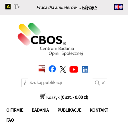
Praca dla ankieterów ...
więcej >
Strona główna
Koszyk (
0 szt.
-
0.00 zł
)
O FIRMIE
BADANIA
PUBLIKACJE
KONTAKT
FAQ