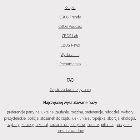
Książki
CBOS Trendy
CBOS Podcast
CBOS Lab
CBOS News
Wydarzenia
Prenumerata
FAQ
Często zadawane pytania
Najczęściej wyszukiwane frazy
preferencje partyjne
,
ukraina
,
zaufanie
,
rodzina
,
preferencje
,
młodzież
,
wybory
prezydenckie
,
policja
,
stosunek do rządu
,
ue - unia europejska
,
aborcja
,
ekologia
,
wybory
,
kobiety
,
alkohol
,
zaufanie do polityków
,
sondaż
,
internet
,
prezydent
,
prestiż zawodów