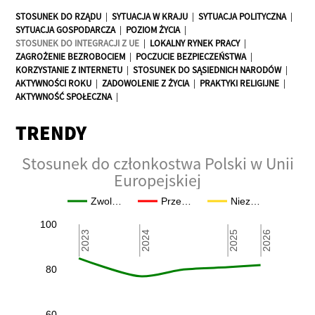
STOSUNEK DO RZĄDU
|
SYTUACJA W KRAJU
|
SYTUACJA POLITYCZNA
|
SYTUACJA GOSPODARCZA
|
POZIOM ŻYCIA
|
STOSUNEK DO INTEGRACJI Z UE
|
LOKALNY RYNEK PRACY
|
ZAGROŻENIE BEZROBOCIEM
|
POCZUCIE BEZPIECZEŃSTWA
|
KORZYSTANIE Z INTERNETU
|
STOSUNEK DO SĄSIEDNICH NARODÓW
|
AKTYWNOŚCI ROKU
|
ZADOWOLENIE Z ŻYCIA
|
PRAKTYKI RELIGIJNE
|
AKTYWNOŚĆ SPOŁECZNA
|
TRENDY
Stosunek do członkostwa Polski w Unii
Europejskiej
Zwol…
Prze…
Niez…
100
2024
2024
2023
2023
2025
2025
2026
2026
80
60