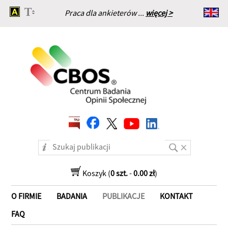
Praca dla ankieterów ...
więcej >
Strona główna
Koszyk (
0 szt.
-
0.00 zł
)
O FIRMIE
BADANIA
PUBLIKACJE
KONTAKT
FAQ