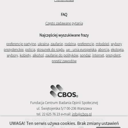
FAQ
Często zadawane pytania
Najczęściej wyszukiwane frazy
preferencje partyjne
,
ukraina
,
zaufanie
,
rodzina
,
preferencje
,
młodzież
,
wybory
prezydenckie
,
policja
,
stosunek do rządu
,
ue - unia europejska
,
aborcja
,
ekologia
,
wybory
,
kobiety
,
alkohol
,
zaufanie do polityków
,
sondaż
,
internet
,
prezydent
,
prestiż zawodów
Fundacja Centrum Badania Opinii Społecznej
ul. Świętojerska 5/7 00-236 Warszawa
tel. 22 625 76 23 e‑mail:
info@cbos.pl
NIP: 5262135442 REGON: 012908368 KRS: 0000070275
UWAGA! Ten serwis używa cookies. Brak zmiany ustawień