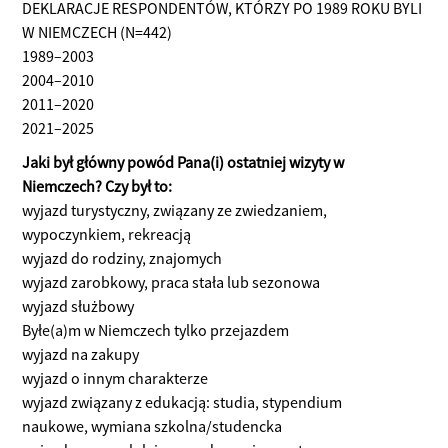
DEKLARACJE RESPONDENTÓW, KTÓRZY PO 1989 ROKU BYLI
W NIEMCZECH (N=442)
1989–2003
2004–2010
2011–2020
2021–2025
Jaki był główny powód Pana(i) ostatniej wizyty w
Niemczech? Czy był to:
wyjazd turystyczny, związany ze zwiedzaniem,
wypoczynkiem, rekreacją
wyjazd do rodziny, znajomych
wyjazd zarobkowy, praca stała lub sezonowa
wyjazd służbowy
Byłe(a)m w Niemczech tylko przejazdem
wyjazd na zakupy
wyjazd o innym charakterze
wyjazd związany z edukacją: studia, stypendium
naukowe, wymiana szkolna/studencka