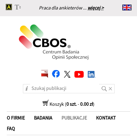
Praca dla ankieterów ...
więcej >
Strona główna
Koszyk (
0 szt.
-
0.00 zł
)
O FIRMIE
BADANIA
PUBLIKACJE
KONTAKT
FAQ