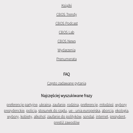
Książki
CBOS Trendy
CBOS Podcast
CBOS Lab
CBOS News
Wydarzenia
Prenumerata
FAQ
Często zadawane pytania
Najczęściej wyszukiwane frazy
preferencje partyjne
,
ukraina
,
zaufanie
,
rodzina
,
preferencje
,
młodzież
,
wybory
prezydenckie
,
policja
,
stosunek do rządu
,
ue - unia europejska
,
aborcja
,
ekologia
,
wybory
,
kobiety
,
alkohol
,
zaufanie do polityków
,
sondaż
,
internet
,
prezydent
,
prestiż zawodów