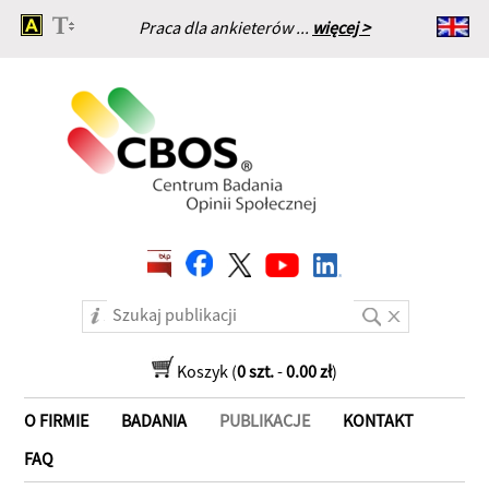
Praca dla ankieterów ...
więcej >
Strona główna
Koszyk (
0 szt.
-
0.00 zł
)
O FIRMIE
BADANIA
PUBLIKACJE
KONTAKT
FAQ