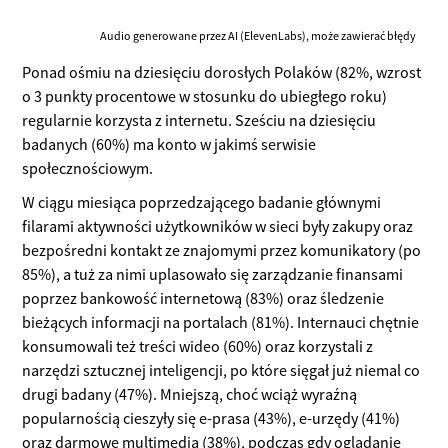
Audio generowane przez AI (ElevenLabs), może zawierać błędy
Ponad ośmiu na dziesięciu dorosłych Polaków (82%, wzrost
o 3 punkty procentowe w stosunku do ubiegłego roku)
regularnie korzysta z internetu. Sześciu na dziesięciu
badanych (60%) ma konto w jakimś serwisie
społecznościowym.
W ciągu miesiąca poprzedzającego badanie głównymi
filarami aktywności użytkowników w sieci były zakupy oraz
bezpośredni kontakt ze znajomymi przez komunikatory (po
85%), a tuż za nimi uplasowało się zarządzanie finansami
poprzez bankowość internetową (83%) oraz śledzenie
bieżących informacji na portalach (81%). Internauci chętnie
konsumowali też treści wideo (60%) oraz korzystali z
narzędzi sztucznej inteligencji, po które sięgał już niemal co
drugi badany (47%). Mniejszą, choć wciąż wyraźną
popularnością cieszyły się e-prasa (43%), e-urzędy (41%)
oraz darmowe multimedia (38%), podczas gdy oglądanie